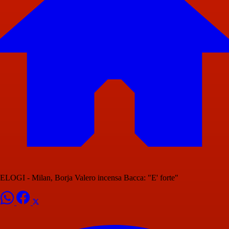
ELOGI - Milan, Borja Valero incensa Bacca: "E' forte"