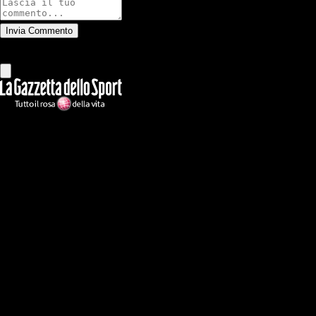
Invia Commento
Tutti
Leggi altri commenti
Ilmilanista.it
Testata giornalistica autorizzazione tribunale di Roma iscritta con il
n°78 con delibera del 12/04/2018. Direttore Responsabile: Stefano
Benedetti
Il sito IlMilanista.it di titolarità di Geo Editrice S.r.l. con sede in Roma,
via Bomarzo 34, C.F./PI 09724341004, è affiliato al network Gazzanet
di RCS Mediagroup S.p.a.. Unico responsabile dei contenuti (testi,
foto, video e grafiche) è Geo Editrice; per ogni comunicazione avente
ad oggetto i contenuti del Sito scrivere a info@geoeditrice.it
Pagina non ufficiale, non autorizzata o connessa a Associazione Calcio
Milan S.p.A. I marchi MILAN e AC MILAN sono di esclusiva
proprietà di Associazione Calcio Milan S.p.A..