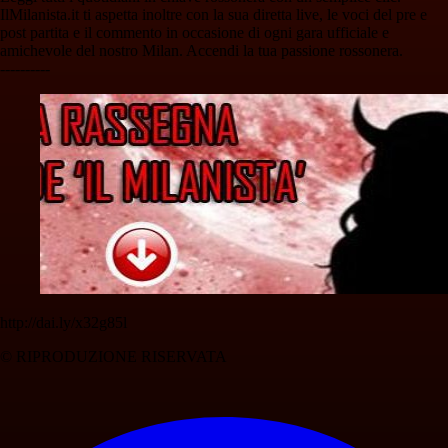
IlMilanista.it ti aspetta inoltre con la sua diretta live, le voci del pre e
post partita e il commento in occasione di ogni gara ufficiale e
amichevole del nostro Milan. Accendi la tua passione rossonera.
----------
http://dai.ly/x32g85l
© RIPRODUZIONE RISERVATA