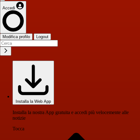
Accedi
Modifica profilo
Logout
Installa la Web App
Installa la nostra App gratuita e accedi più velocemente alle
notizie
Tocca