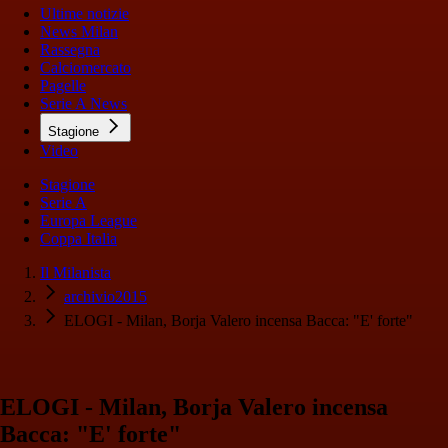
Ultime notizie
News Milan
Rassegna
Calciomercato
Pagelle
Serie A News
Stagione
Video
Stagione
Serie A
Europa League
Coppa Italia
Il Milanista
archivio2015
ELOGI - Milan, Borja Valero incensa Bacca: "E' forte"
ELOGI - Milan, Borja Valero incensa
Bacca: "E' forte"