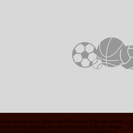
Resta collegato tutto il giorno con IlMilanista.it. Sotto ogni articolo, a
partire da metà mattinata, troverai il video della Rassegna Stampa.
Leggi tutti i quotidiani in chiave rossonera con un semplice clic.