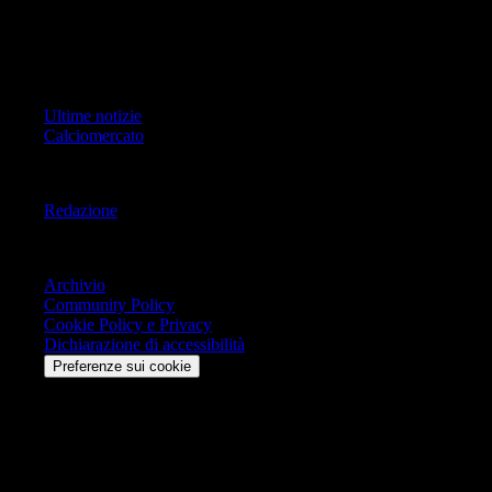
Copyright Copyright 2021-2026 © IlMilanista.it & Geo Editrice S.r.l |
Tutti i diritti riservati.
Primo Piano
Ultime notizie
Calciomercato
Informazioni
Redazione
Trasparenza
Archivio
Community Policy
Cookie Policy e Privacy
Dichiarazione di accessibilità
Preferenze sui cookie