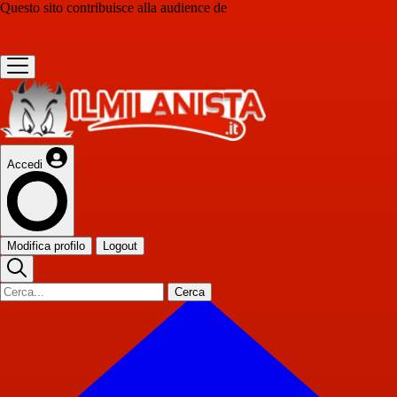
Questo sito contribuisce alla audience de
Accedi
Modifica profilo
Logout
Cerca