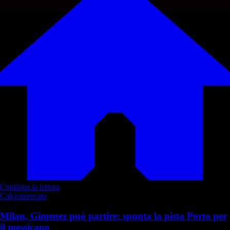
Continua la lettura
Calciomercato
Milan, Gimenez può partire: spunta la pista Porto per
il messicano