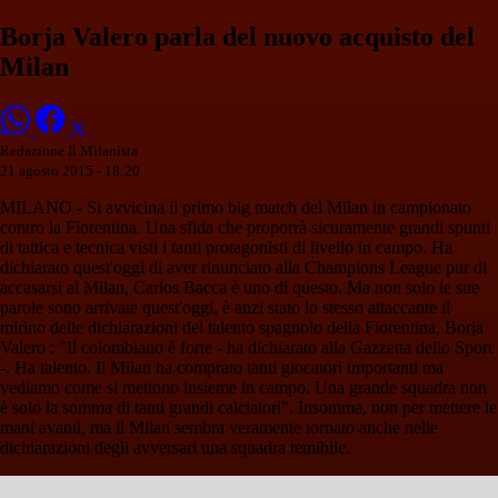
Borja Valero parla del nuovo acquisto del
Milan
Redazione Il Milanista
21 agosto 2015 - 18:20
MILANO - Si avvicina il primo big match del Milan in campionato
contro la Fiorentina. Una sfida che proporrà sicuramente grandi spunti
di tattica e tecnica visti i tanti protagonisti di livello in campo. Ha
dichiarato quest'oggi di aver rinunciato alla Champions League pur di
accasarsi al Milan, Carlos Bacca è uno di questo. Ma non solo le sue
parole sono arrivate quest'oggi, è anzi stato lo stesso attaccante il
mirino delle dichiarazioni del talento spagnolo della Fiorentina, Borja
Valero : "Il colombiano è forte - ha dichiarato alla Gazzetta dello Sport
-. Ha talento. Il Milan ha comprato tanti giocatori importanti ma
vediamo come si mettono insieme in campo. Una grande squadra non
è solo la somma di tanti grandi calciatori". Insomma, non per mettere le
mani avanti, ma il Milan sembra veramente tornato anche nelle
dichiarazioni degli avversari una squadra temibile.