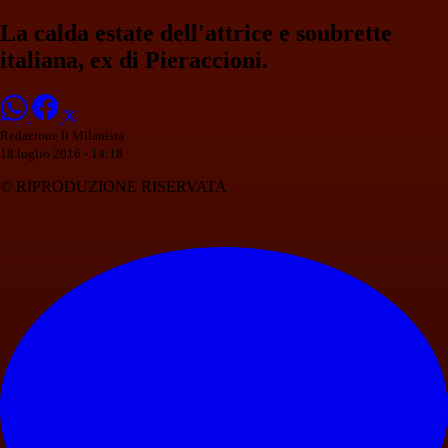
La calda estate dell'attrice e soubrette
italiana, ex di Pieraccioni.
Redazione Il Milanista
18 luglio 2016 - 14:18
© RIPRODUZIONE RISERVATA