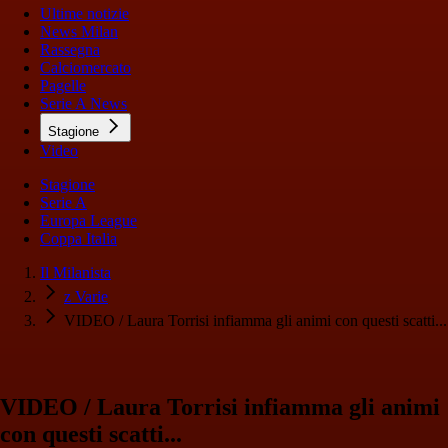
Ultime notizie
News Milan
Rassegna
Calciomercato
Pagelle
Serie A News
Stagione
Video
Stagione
Serie A
Europa League
Coppa Italia
Il Milanista
z Varie
VIDEO / Laura Torrisi infiamma gli animi con questi scatti...
VIDEO / Laura Torrisi infiamma gli animi
con questi scatti...