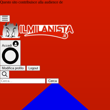
Questo sito contribuisce alla audience de
Accedi
Modifica profilo
Logout
Cerca