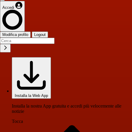
Accedi
Modifica profilo
Logout
Installa la Web App
Installa la nostra App gratuita e accedi più velocemente alle
notizie
Tocca