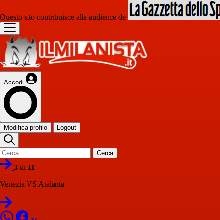
Questo sito contribuisce alla audience de
Accedi
Modifica profilo
Logout
Cerca
3
di
11
Venezia VS Atalanta