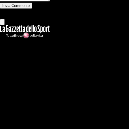
Invia Commento
Tutti
Leggi altri commenti
Ilmilanista.it
Testata giornalistica autorizzazione tribunale di Roma iscritta con il
n°78 con delibera del 12/04/2018. Direttore Responsabile: Stefano
Benedetti
Il sito IlMilanista.it di titolarità di Geo Editrice S.r.l. con sede in Roma,
via Bomarzo 34, C.F./PI 09724341004, è affiliato al network Gazzanet
di RCS Mediagroup S.p.a.. Unico responsabile dei contenuti (testi,
foto, video e grafiche) è Geo Editrice; per ogni comunicazione avente
ad oggetto i contenuti del Sito scrivere a info@geoeditrice.it
Pagina non ufficiale, non autorizzata o connessa a Associazione Calcio
Milan S.p.A. I marchi MILAN e AC MILAN sono di esclusiva
proprietà di Associazione Calcio Milan S.p.A..
Copyright Copyright 2021-2026 © IlMilanista.it & Geo Editrice S.r.l |