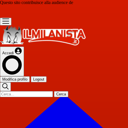
Questo sito contribuisce alla audience de
Accedi
Modifica profilo
Logout
Cerca