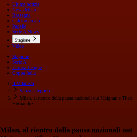
Ultime notizie
News Milan
Rassegna
Calciomercato
Pagelle
Serie A News
Stagione
Video
Stagione
Serie A
Europa League
Coppa Italia
Il Milanista
Senza categoria
Milan, al rientro dalla pausa nazionali out Maignan e Theo
Hernandez
Milan, al rientro dalla pausa nazionali out