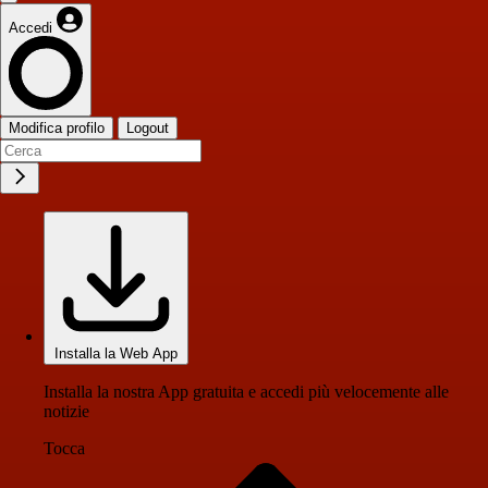
Accedi
Modifica profilo
Logout
Installa la Web App
Installa la nostra App gratuita e accedi più velocemente alle
notizie
Tocca