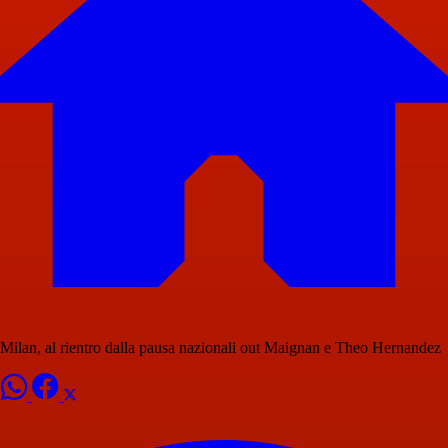
Milan, al rientro dalla pausa nazionali out Maignan e Theo Hernandez