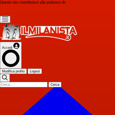
Questo sito contribuisce alla audience de
Accedi
Modifica profilo
Logout
Cerca