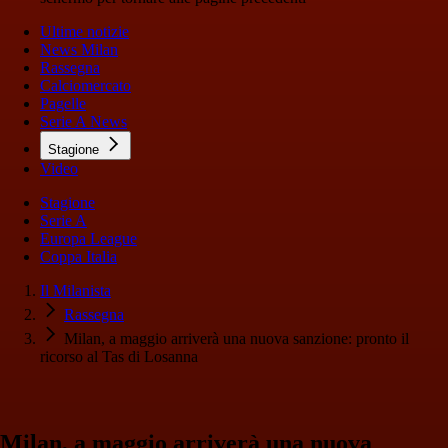
Ultime notizie
News Milan
Rassegna
Calciomercato
Pagelle
Serie A News
Stagione
Video
Stagione
Serie A
Europa League
Coppa Italia
Il Milanista
Rassegna
Milan, a maggio arriverà una nuova sanzione: pronto il
ricorso al Tas di Losanna
Milan, a maggio arriverà una nuova