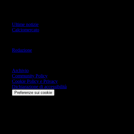
Tutti i diritti riservati.
Primo Piano
Ultime notizie
Calciomercato
Informazioni
Redazione
Trasparenza
Archivio
Community Policy
Cookie Policy e Privacy
Dichiarazione di accessibilità
Preferenze sui cookie