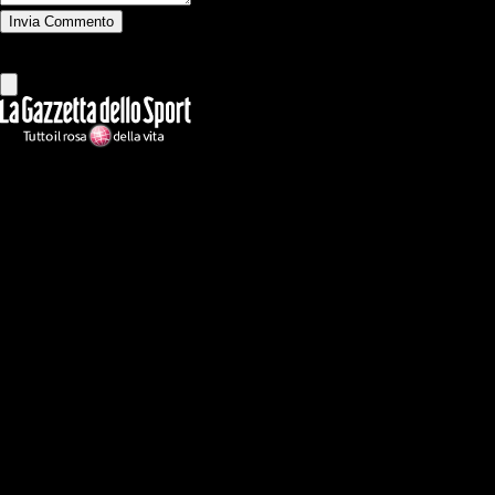
Invia Commento
Tutti
Leggi altri commenti
Ilmilanista.it
Testata giornalistica autorizzazione tribunale di Roma iscritta con il
n°78 con delibera del 12/04/2018. Direttore Responsabile: Stefano
Benedetti
Il sito IlMilanista.it di titolarità di Geo Editrice S.r.l. con sede in Roma,
via Bomarzo 34, C.F./PI 09724341004, è affiliato al network Gazzanet
di RCS Mediagroup S.p.a.. Unico responsabile dei contenuti (testi,
foto, video e grafiche) è Geo Editrice; per ogni comunicazione avente
ad oggetto i contenuti del Sito scrivere a info@geoeditrice.it
Pagina non ufficiale, non autorizzata o connessa a Associazione Calcio
Milan S.p.A. I marchi MILAN e AC MILAN sono di esclusiva
proprietà di Associazione Calcio Milan S.p.A..
Copyright Copyright 2021-2026 © IlMilanista.it & Geo Editrice S.r.l |