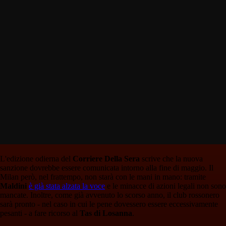
L'edizione odierna del
Corriere Della Sera
scrive che la nuova
sanzione dovrebbe essere comunicata intorno alla fine di maggio. Il
Milan però, nel frattempo, non starà con le mani in mano: tramite
Maldini
è già stata alzata la voce
e le minacce di azioni legali non sono
mancate. Inoltre, come già avvenuto lo scorso anno, il club rossonero
sarà pronto - nel caso in cui le pene dovessero essere eccessivamente
pesanti - a fare ricorso al
Tas di Losanna
.