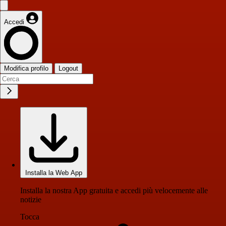
Accedi
Modifica profilo
Logout
Installa la Web App
Installa la nostra App gratuita e accedi più velocemente alle
notizie
Tocca