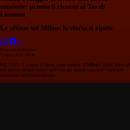
sanzione: pronto il ricorso al Tas di
Losanna
Le ultime sul Milan: la storia si ripete
Redazione Il Milanista
12 aprile 2019 - 08:48
MILANO - La storia si ripete, come sempre. Il
Milan
è infatti atteso ad
una nuova comunicazione dell'Uefa per quanto concerne l'esercizio
finanziario dell'ultimo triennio.