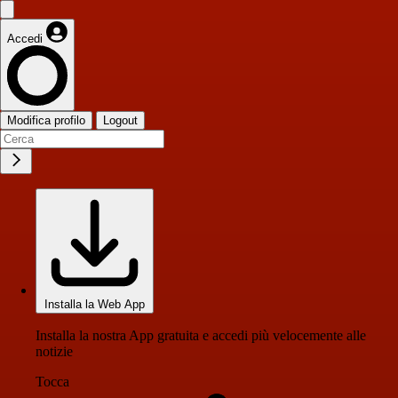
Accedi
Modifica profilo
Logout
Installa la Web App
Installa la nostra App gratuita e accedi più velocemente alle
notizie
Tocca