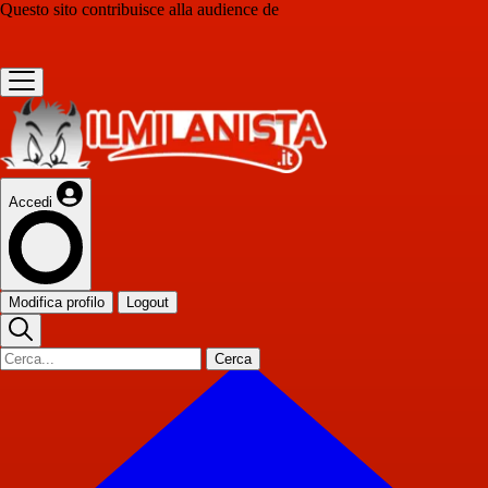
Questo sito contribuisce alla audience de
Accedi
Modifica profilo
Logout
Cerca