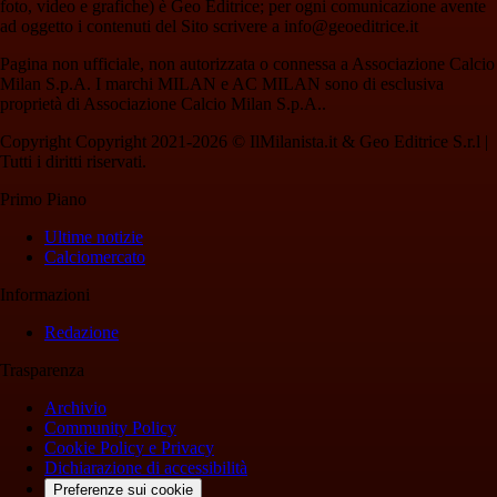
foto, video e grafiche) è Geo Editrice; per ogni comunicazione avente
ad oggetto i contenuti del Sito scrivere a info@geoeditrice.it
Pagina non ufficiale, non autorizzata o connessa a Associazione Calcio
Milan S.p.A. I marchi MILAN e AC MILAN sono di esclusiva
proprietà di Associazione Calcio Milan S.p.A..
Copyright Copyright 2021-2026 © IlMilanista.it & Geo Editrice S.r.l |
Tutti i diritti riservati.
Primo Piano
Ultime notizie
Calciomercato
Informazioni
Redazione
Trasparenza
Archivio
Community Policy
Cookie Policy e Privacy
Dichiarazione di accessibilità
Preferenze sui cookie