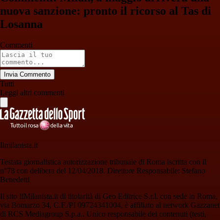
nuova sanzione: pronto il ricorso al Tas di
Losanna
Commenti
Invia Commento
Tutti
Leggi altri commenti
Ilmilanista.it
Testata giornalistica autorizzazione tribunale di Roma iscritta con il
n°78 con delibera del 12/04/2018. Direttore Responsabile: Stefano
Benedetti
Il sito IlMilanista.it di titolarità di Geo Editrice S.r.l. con sede in Roma,
via Bomarzo 34, C.F./PI 09724341004, è affiliato al network Gazzanet
di RCS Mediagroup S.p.a.. Unico responsabile dei contenuti (testi,