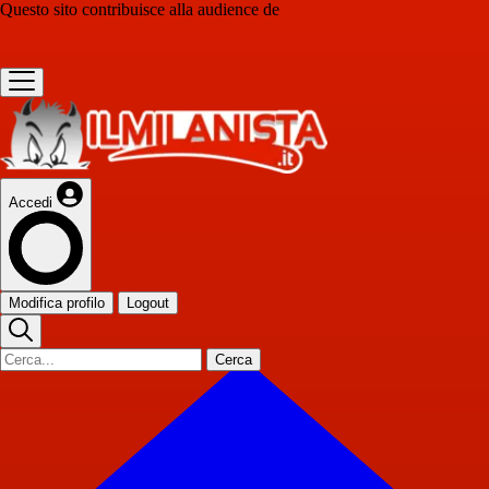
Questo sito contribuisce alla audience de
Accedi
Modifica profilo
Logout
Cerca