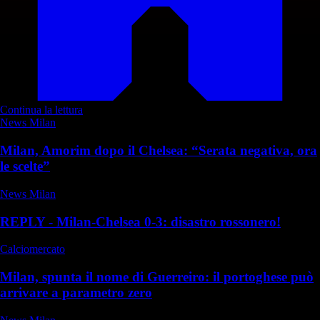
Continua la lettura
News Milan
Milan, Amorim dopo il Chelsea: “Serata negativa, ora
le scelte”
News Milan
REPLY - Milan-Chelsea 0-3: disastro rossonero!
Calciomercato
Milan, spunta il nome di Guerreiro: il portoghese può
arrivare a parametro zero