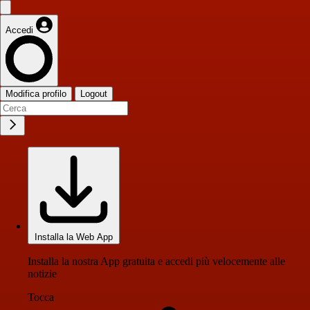
Accedi
Modifica profilo
Logout
Installa la Web App
Installa la nostra App gratuita e accedi più velocemente alle
notizie
Tocca