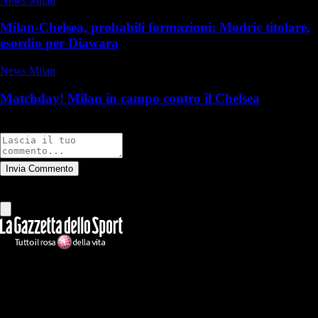
News Milan
Milan-Chelsea, probabili formazioni: Modric titolare,
esordio per Diawara
News Milan
Matchday! Milan in campo contro il Chelsea
Commenti
Invia Commento
Tutti
Leggi altri commenti
Ilmilanista.it
Testata giornalistica autorizzazione tribunale di Roma iscritta con il
n°78 con delibera del 12/04/2018. Direttore Responsabile: Stefano