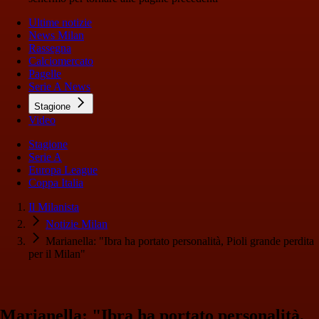
Ultime notizie
News Milan
Rassegna
Calciomercato
Pagelle
Serie A News
Stagione
Video
Stagione
Serie A
Europa League
Coppa Italia
Il Milanista
Notizie Milan
Marianella: "Ibra ha portato personalità, Pioli grande perdita
per il Milan"
Marianella: "Ibra ha portato personalità,