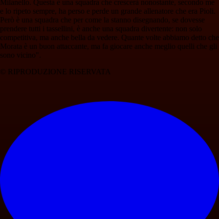
Milanello. Questa è una squadra che crescerà nonostante, secondo me
e lo ripeto sempre, ha perso e perde un grande allenatore che era Pioli.
Però è una squadra che per come la stanno disegnando, se dovesse
prendere tutti i tassellini, è anche una squadra divertente: non solo
competitiva, ma anche bella da vedere. Quante volte abbiamo detto che
Morata è un buon attaccante, ma fa giocare anche meglio quelli che gli
sono vicino".
© RIPRODUZIONE RISERVATA