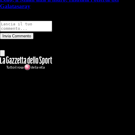
Galatasaray
Commenti
Invia Commento
Tutti
Leggi altri commenti
Ilmilanista.it
Testata giornalistica autorizzazione tribunale di Roma iscritta con il
n°78 con delibera del 12/04/2018. Direttore Responsabile: Stefano
Benedetti
Il sito IlMilanista.it di titolarità di Geo Editrice S.r.l. con sede in Roma,
via Bomarzo 34, C.F./PI 09724341004, è affiliato al network Gazzanet
di RCS Mediagroup S.p.a.. Unico responsabile dei contenuti (testi,
foto, video e grafiche) è Geo Editrice; per ogni comunicazione avente
ad oggetto i contenuti del Sito scrivere a info@geoeditrice.it