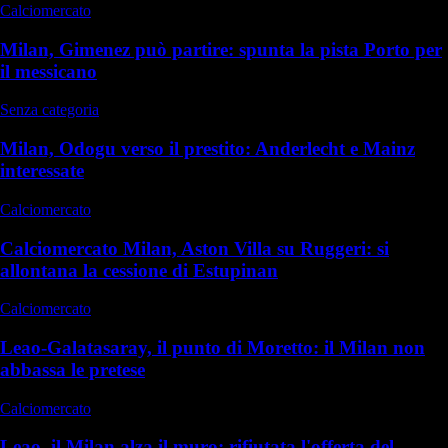
Calciomercato
Milan, Gimenez può partire: spunta la pista Porto per
il messicano
Senza categoria
Milan, Odogu verso il prestito: Anderlecht e Mainz
interessate
Calciomercato
Calciomercato Milan, Aston Villa su Ruggeri: si
allontana la cessione di Estupinan
Calciomercato
Leao-Galatasaray, il punto di Moretto: il Milan non
abbassa le pretese
Calciomercato
Leao, il Milan alza il muro: rifiutata l'offerta del