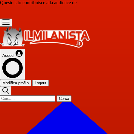
Questo sito contribuisce alla audience de
Accedi
Modifica profilo
Logout
Cerca