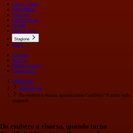
Ultime notizie
News Milan
Rassegna
Calciomercato
Pagelle
Serie A News
Stagione
Video
Stagione
Serie A
Europa League
Coppa Italia
Il Milanista
Milan News
Da esubero a risorsa, quando torna Castillejo? Il punto sullo
spagnolo
Da esubero a risorsa, quando torna