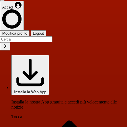
Accedi
Modifica profilo
Logout
Installa la Web App
Installa la nostra App gratuita e accedi più velocemente alle
notizie
Tocca