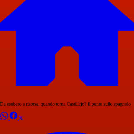
Da esubero a risorsa, quando torna Castillejo? Il punto sullo spagnolo