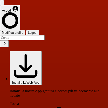
Accedi
Modifica profilo
Logout
Installa la Web App
Installa la nostra App gratuita e accedi più velocemente alle
notizie
Tocca