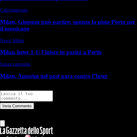
Calciomercato
Milan, Gimenez può partire: spunta la pista Porto per
il messicano
News Milan
Milan-Inter 1-1| Finisce in parità a Perth
Senza categoria
Milan, Amorim nel post gara contro l’Inter
Commenti
Invia Commento
Tutti
Leggi altri commenti