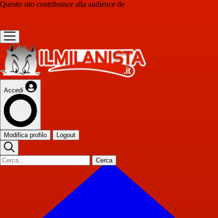
Questo sito contribuisce alla audience de
Accedi
Modifica profilo
Logout
Cerca