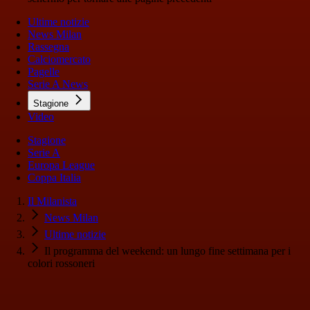
Ultime notizie
News Milan
Rassegna
Calciomercato
Pagelle
Serie A News
Stagione
Video
Stagione
Serie A
Europa League
Coppa Italia
Il Milanista
News Milan
Ultime notizie
Il programma del weekend: un lungo fine settimana per i
colori rossoneri