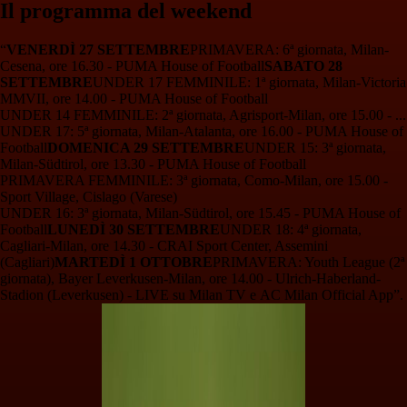
Il programma del weekend
“
VENERDÌ 27 SETTEMBRE
PRIMAVERA: 6ª giornata, Milan-
Cesena, ore 16.30 - PUMA House of Football
SABATO 28
SETTEMBRE
UNDER 17 FEMMINILE: 1ª giornata, Milan-Victoria
MMVII, ore 14.00 - PUMA House of Football
UNDER 14 FEMMINILE: 2ª giornata, Agrisport-Milan, ore 15.00 - ...
UNDER 17: 5ª giornata, Milan-Atalanta, ore 16.00 - PUMA House of
Football
DOMENICA 29 SETTEMBRE
UNDER 15: 3ª giornata,
Milan-Südtirol, ore 13.30 - PUMA House of Football
PRIMAVERA FEMMINILE: 3ª giornata, Como-Milan, ore 15.00 -
Sport Village, Cislago (Varese)
UNDER 16: 3ª giornata, Milan-Südtirol, ore 15.45 - PUMA House of
Football
LUNEDÌ 30 SETTEMBRE
UNDER 18: 4ª giornata,
Cagliari-Milan, ore 14.30 - CRAI Sport Center, Assemini
(Cagliari)
MARTEDÌ 1 OTTOBRE
PRIMAVERA: Youth League (2ª
giornata), Bayer Leverkusen-Milan, ore 14.00 - Ulrich-Haberland-
Stadion (Leverkusen) - LIVE su Milan TV e AC Milan Official App”.