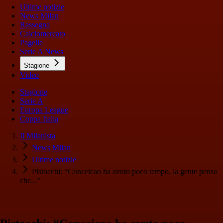
Ultime notizie
News Milan
Rassegna
Calciomercato
Pagelle
Serie A News
Stagione
Video
Stagione
Serie A
Europa League
Coppa Italia
Il Milanista
News Milan
Ultime notizie
Pistocchi: “Conceicao ha avuto poco tempo, la gente pensa
che...”