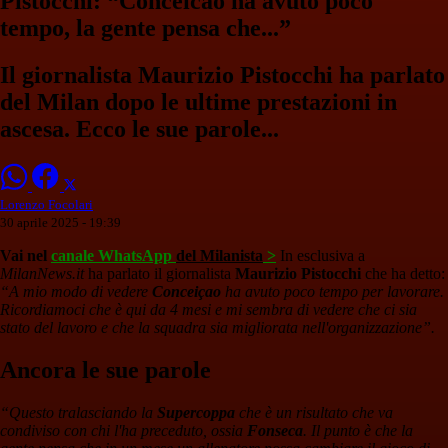
Pistocchi: “Conceicao ha avuto poco
tempo, la gente pensa che...”
Il giornalista Maurizio Pistocchi ha parlato
del Milan dopo le ultime prestazioni in
ascesa. Ecco le sue parole...
Lorenzo Focolari
30 aprile 2025 - 19:39
Vai nel
canale WhatsApp
del Milanista
>
In esclusiva a
MilanNews.it
ha parlato il giornalista
Maurizio Pistocchi
che ha detto:
“A mio modo di vedere
Conceiçao
ha avuto poco tempo per lavorare.
Ricordiamoci che è qui da 4 mesi e mi sembra di vedere che ci sia
stato del lavoro e che la squadra sia migliorata nell'organizzazione”.
Ancora le sue parole
“Questo tralasciando la
Supercoppa
che è un risultato che va
condiviso con chi l'ha preceduto, ossia
Fonseca
. Il punto è che la