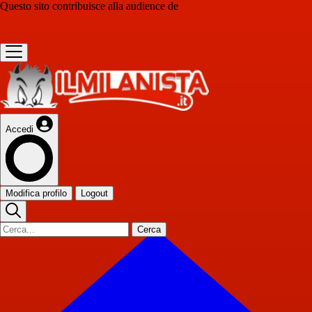
Questo sito contribuisce alla audience de
Accedi
Modifica profilo
Logout
Cerca