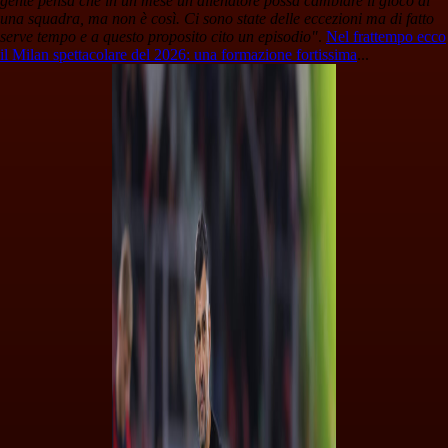
gente pensa che in un mese un allenatore possa cambiare il gioco di
una squadra, ma non è così. Ci sono state delle eccezioni ma di fatto
serve tempo e a questo proposito cito un episodio"
.
Nel frattempo ecco
il Milan spettacolare del 2026: una formazione fortissima
...