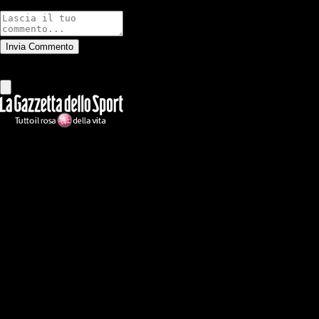
Commenti
Invia Commento
Tutti
Leggi altri commenti
Ilmilanista.it
Testata giornalistica autorizzazione tribunale di Roma iscritta con il
n°78 con delibera del 12/04/2018. Direttore Responsabile: Stefano
Benedetti
Il sito IlMilanista.it di titolarità di Geo Editrice S.r.l. con sede in Roma,
via Bomarzo 34, C.F./PI 09724341004, è affiliato al network Gazzanet
di RCS Mediagroup S.p.a.. Unico responsabile dei contenuti (testi,
foto, video e grafiche) è Geo Editrice; per ogni comunicazione avente
ad oggetto i contenuti del Sito scrivere a info@geoeditrice.it
Pagina non ufficiale, non autorizzata o connessa a Associazione Calcio
Milan S.p.A. I marchi MILAN e AC MILAN sono di esclusiva