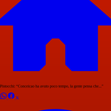
Pistocchi: “Conceicao ha avuto poco tempo, la gente pensa che...”