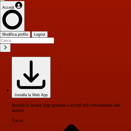
Accedi
Modifica profilo
Logout
Installa la Web App
Installa la nostra App gratuita e accedi più velocemente alle
notizie
Tocca