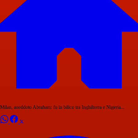
Milan, aneddoto Abraham: fu in bilico tra Inghilterra e Nigeria...