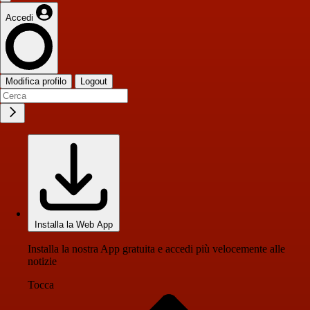
Accedi
Modifica profilo
Logout
Installa la Web App
Installa la nostra App gratuita e accedi più velocemente alle
notizie
Tocca