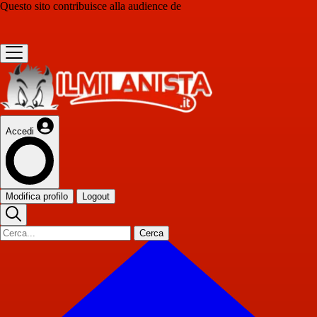
Questo sito contribuisce alla audience de
Accedi
Modifica profilo
Logout
Cerca