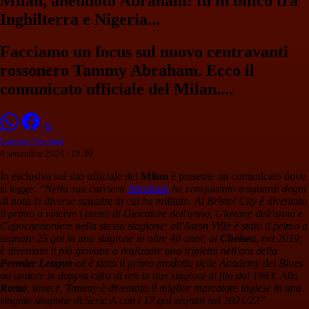
Milan, aneddoto Abraham: fu in bilico tra
Inghilterra e Nigeria...
Facciamo un focus sul nuovo centravanti
rossonero Tammy Abraham. Ecco il
comunicato ufficiale del Milan....
Lorenzo Focolari
4 settembre 2024 - 19:30
In esclusiva sul sito ufficiale del
Milan
è presente un comunicato dove
si legge:
“Nella sua carriera
Abraham
ha conquistato traguardi degni
di nota in diverse squadre in cui ha militato. Al Bristol City è diventato
il primo a vincere i premi di Giocatore dell'anno, Giovane dell'anno e
Capocannoniere nella stessa stagione; all'Aston Villa è stato il primo a
segnare 25 gol in una stagione in oltre 40 anni; al
Chelsea
, nel 2019,
è diventato il più giovane a realizzare una tripletta nell'era della
Premier League
ed è stato il primo prodotto delle Academy dei Blues
ad andare in doppia cifra di reti in due stagioni di fila dal 1983. Alla
Roma
, invece, Tammy è diventato il miglior marcatore inglese in una
singola stagione di Serie A con i 17 gol segnati nel 2021/22”.