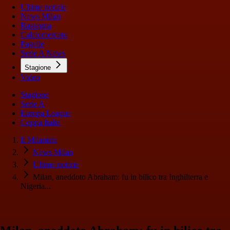
Ultime notizie
News Milan
Rassegna
Calciomercato
Pagelle
Serie A News
Stagione
Video
Stagione
Serie A
Europa League
Coppa Italia
Il Milanista
News Milan
Ultime notizie
Milan, aneddoto Abraham: fu in bilico tra Inghilterra e
Nigeria...