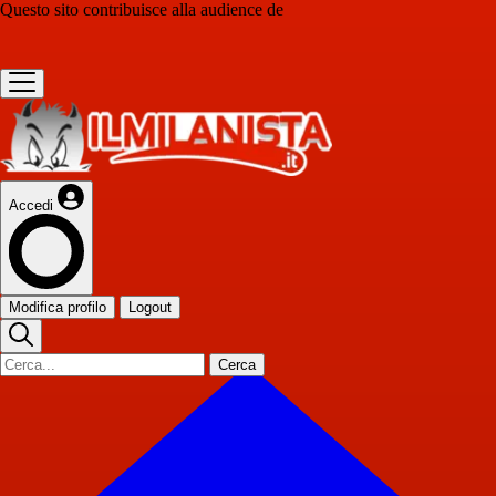
Questo sito contribuisce alla audience de
Accedi
Modifica profilo
Logout
Cerca