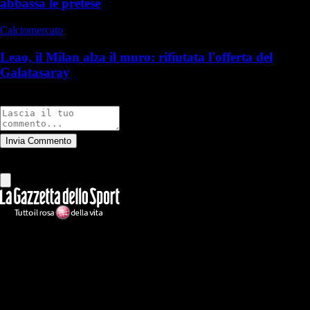
abbassa le pretese
Calciomercato
Leao, il Milan alza il muro: rifiutata l'offerta del
Galatasaray
Commenti
Invia Commento
Tutti
Leggi altri commenti
Ilmilanista.it
Testata giornalistica autorizzazione tribunale di Roma iscritta con il
n°78 con delibera del 12/04/2018. Direttore Responsabile: Stefano
Benedetti