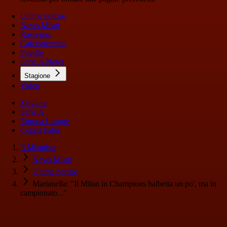
Ultime notizie
News Milan
Rassegna
Calciomercato
Pagelle
Serie A News
Stagione
Video
Stagione
Serie A
Europa League
Coppa Italia
Il Milanista
News Milan
Ultime notizie
Marianella: "Il Milan in Champions balbetta un po', ma in
campionato..."