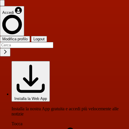
Accedi
Modifica profilo
Logout
Installa la Web App
Installa la nostra App gratuita e accedi più velocemente alle
notizie
Tocca