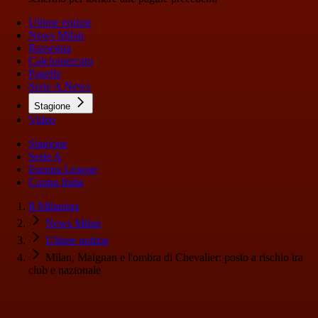
Ultime notizie
News Milan
Rassegna
Calciomercato
Pagelle
Serie A News
Stagione
Video
Stagione
Serie A
Europa League
Coppa Italia
Il Milanista
News Milan
Ultime notizie
Milan, Maignan e l'ombra di Chevalier: posto a rischio tra
club e nazionale