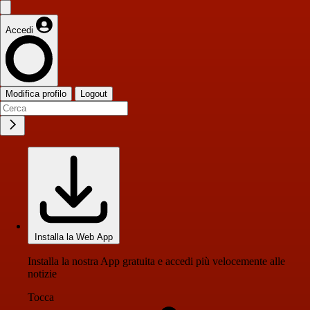
Accedi
Modifica profilo
Logout
Installa la Web App
Installa la nostra App gratuita e accedi più velocemente alle
notizie
Tocca