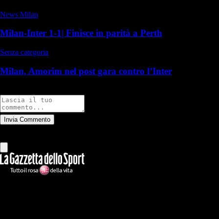
News Milan
Milan-Inter 1-1| Finisce in parità a Perth
Senza categoria
Milan, Amorim nel post gara contro l’Inter
Commenti
Invia Commento
Tutti
Leggi altri commenti
Ilmilanista.it
Testata giornalistica autorizzazione tribunale di Roma iscritta con il
n°78 con delibera del 12/04/2018. Direttore Responsabile: Stefano