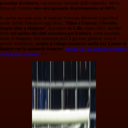
prossimo al rinnovo
, con annesso aumento dello stipendio. Ma la
firma sul contratto
non sarà garanzia di permanenza al 100%
.
In questa seconda parte di stagione l'estremo difensore si giocherà
molto. Infatti
Tuttosport
oggi titola:
"
Milan e Francia. Chevalier,
doppia sfida a Maignan
"
. Il portiere del
Lille
, classe 2001, sarebbe
finito
nel mirino del club rossonero per il futuro
, come possibile
erede di Maignan. Nel frattempo però il giovane portiere, visto il
grande rendimento,
insidia il collega rossonero anche per il posto di
titolare con la nazionale francese
.
Intanto c'è l'accordo per il rinnovo
di Reijnders: i dettagli
<<<