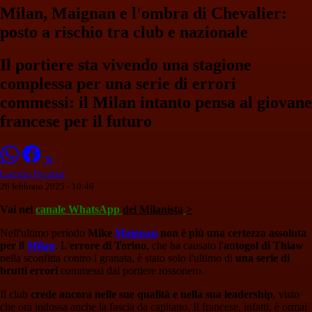
Milan, Maignan e l'ombra di Chevalier:
posto a rischio tra club e nazionale
Il portiere sta vivendo una stagione
complessa per una serie di errori
commessi: il Milan intanto pensa al giovane
francese per il futuro
Lorenzo Focolari
26 febbraio 2025 - 10:46
Vai nel
canale WhatsApp
del Milanista
>
Nell'ultimo periodo
Mike
Maignan
non è più una certezza assoluta
per il
Milan
. L'
errore di Torino
, che ha causato l'
autogol di Thiaw
nella sconfitta contro i granata, è stato solo l'ultimo di
una serie di
brutti errori
commessi dal portiere rossonero.
Il club
crede ancora nelle sue qualità e nella sua leadership
, visto
che ora indossa anche la fascia da capitano. Il francese, infatti, è ormai