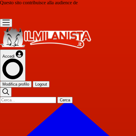
Questo sito contribuisce alla audience de
Accedi
Modifica profilo
Logout
Cerca