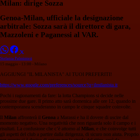
Milan: dirige Sozza
Genoa-Milan, ufficiale la designazione
arbitrale: Sozza sarà il direttore di gara,
Mazzoleni e Paganessi al VAR.
Stefania Palminteri
15 maggio - 13:00
- Milano
AGGIUNGI "IL MILANISTA" AI TUOI PREFERITI!
https://www.google.com/preferences/source?q=ilmilanista.it
Pochi i ragionamenti da fare: la lotta Champions si decide nelle
prossime due gare. Il primo atto sarà domenica alle ore 12, quando in
contemporanea scenderanno in campo le cinque squadre coinvolte.
Il
Milan
affronterà il
Genoa
a Marassi e ha il dovere di uscire dal
momento negativo. Una negatività che non riguarda solo il campo e i
risultati. La confusione che c’è attorno al
Milan
, e che coinvolge tutti
gli aspetti del club a partire dalla dirigenza, di sicuro non aiuta. Proprio
per questo si è deciso di optare per la strada del ritiro, così da