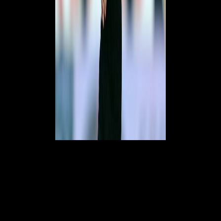
Tommasi sceglie Sozza
L’AIA ha da poco reso note le designazioni arbitrali per la
trentasettesima giornata di Serie A: il designatore ad interim Dino
Tommasi ha affidato la direzione della sfida tra
Genoa
e
Milan
a
Simone Sozza
, della sezione di Seregno. Insieme a lui ci saranno
Lo
Cicero
e
Cecconi
come assistenti, mentre
Marchetti
sarà il quarto