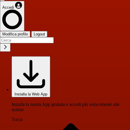
Accedi
Modifica profilo
Logout
Installa la Web App
Installa la nostra App gratuita e accedi più velocemente alle
notizie
Tocca