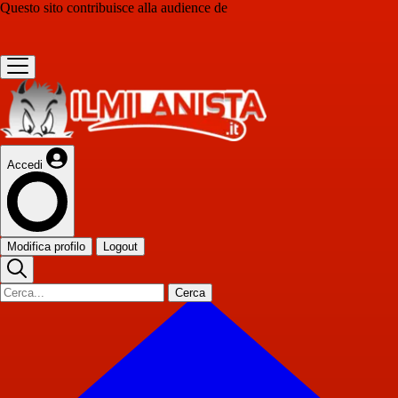
Questo sito contribuisce alla audience de
Accedi
Modifica profilo
Logout
Cerca