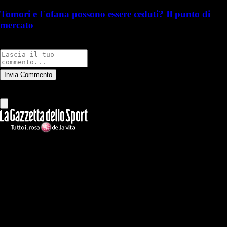
Tomori e Fofana possono essere ceduti? Il punto di
mercato
Commenti
Invia Commento
Tutti
Leggi altri commenti
Ilmilanista.it
Testata giornalistica autorizzazione tribunale di Roma iscritta con il
n°78 con delibera del 12/04/2018. Direttore Responsabile: Stefano
Benedetti
Il sito IlMilanista.it di titolarità di Geo Editrice S.r.l. con sede in Roma,
via Bomarzo 34, C.F./PI 09724341004, è affiliato al network Gazzanet
di RCS Mediagroup S.p.a.. Unico responsabile dei contenuti (testi,