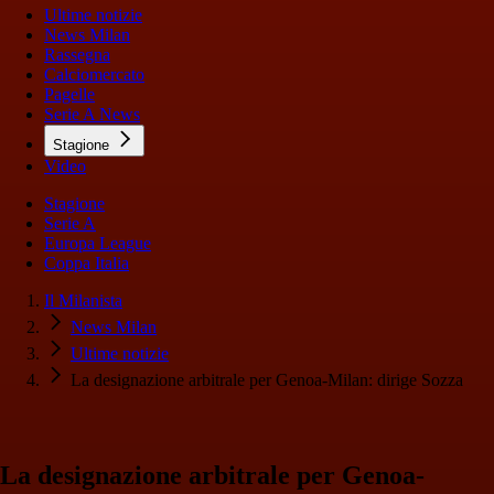
Ultime notizie
News Milan
Rassegna
Calciomercato
Pagelle
Serie A News
Stagione
Video
Stagione
Serie A
Europa League
Coppa Italia
Il Milanista
News Milan
Ultime notizie
La designazione arbitrale per Genoa-Milan: dirige Sozza
La designazione arbitrale per Genoa-