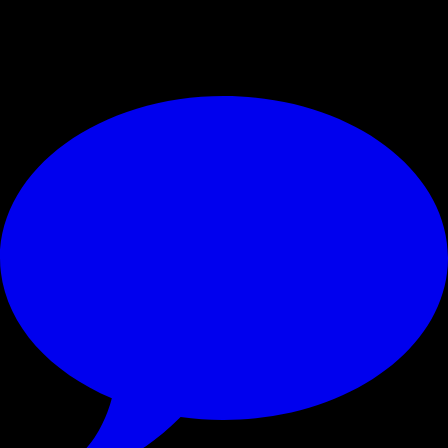
uomo. Al VAR presenti
Mazzoleni
e
Paganessi
.
© RIPRODUZIONE RISERVATA