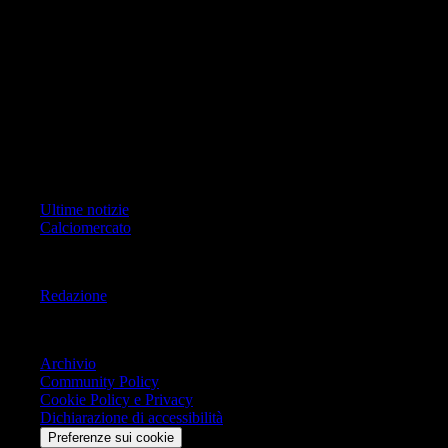
foto, video e grafiche) è Geo Editrice; per ogni comunicazione avente
ad oggetto i contenuti del Sito scrivere a info@geoeditrice.it
Pagina non ufficiale, non autorizzata o connessa a Associazione Calcio
Milan S.p.A. I marchi MILAN e AC MILAN sono di esclusiva
proprietà di Associazione Calcio Milan S.p.A..
Copyright Copyright 2021-2026 © IlMilanista.it & Geo Editrice S.r.l |
Tutti i diritti riservati.
Primo Piano
Ultime notizie
Calciomercato
Informazioni
Redazione
Trasparenza
Archivio
Community Policy
Cookie Policy e Privacy
Dichiarazione di accessibilità
Preferenze sui cookie