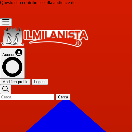
Questo sito contribuisce alla audience de
Accedi
Modifica profilo
Logout
Cerca