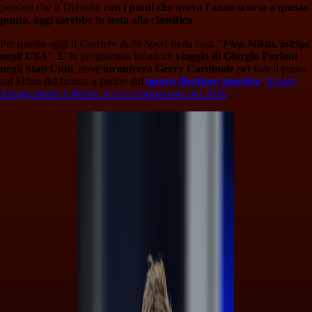
pensare che il Diavolo,
con i punti che aveva l'anno scorso a questo
punto, oggi sarebbe in testa alla classifica
.
Per questo oggi il
Corriere dello Sport
titola così:
"
Flop Milan, intrigo
negli USA
"
. E' in programma infatti un
viaggio di Giorgio Furlani
negli Stati Uniti
, dove
incontrerà Gerry Cardinale
per fare il punto
sul Milan del futuro, a partire dal
nuovo direttore sportivo
.
Intanto
Allegri ribalta il Milan: ecco la formazione del 2026
...