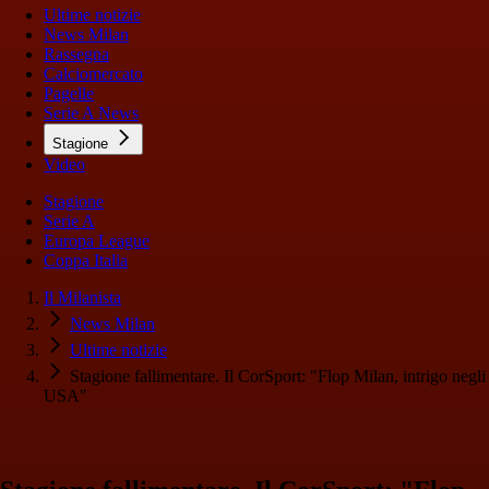
Ultime notizie
News Milan
Rassegna
Calciomercato
Pagelle
Serie A News
Stagione
Video
Stagione
Serie A
Europa League
Coppa Italia
Il Milanista
News Milan
Ultime notizie
Stagione fallimentare. Il CorSport: "Flop Milan, intrigo negli
USA"