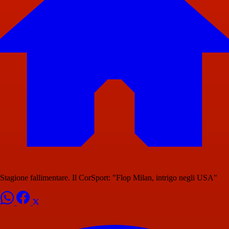
Stagione fallimentare. Il CorSport: "Flop Milan, intrigo negli USA"