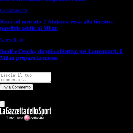
Calciomercato
Ricci sul mercato, l’Atalanta resta alla finestra:
possibile addio al Milan
News Milan
Soulé e Osorio, doppio obiettivo per la trequarti: il
Milan prepara la mossa
Commenti
Invia Commento
Tutti
Leggi altri commenti
Ilmilanista.it