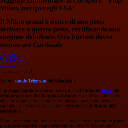
Stagione fallimentare. Il CorSport: "Flop
Milan, intrigo negli USA"
Il Milan ormai è sicuro di non poter
arrivare a quarto posto, certificando una
stagione deludente. Ora Furlani dovrà
incontrare Cardinale
Lorenzo Focolari
7 aprile 2025 - 09:31
Vai nel
canale Telegram
del Milanista
>
Il
pareggio con la Fiorentina
ha certificato
l'addio del
Milan
alle
residue speranze di Champions League
. E anche la qualificazione
alle altre coppe europee appare complicata, almeno attraverso il
campionato. Insomma, una stagione decisamente
al di sotto delle
aspettative
.
Dopo un mercato importante, in estate ma anche in inverno,
le attese
per questa squadra erano sicuramente altre
. E fa impressione