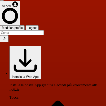
Accedi
Modifica profilo
Logout
Installa la Web App
Installa la nostra App gratuita e accedi più velocemente alle
notizie
Tocca