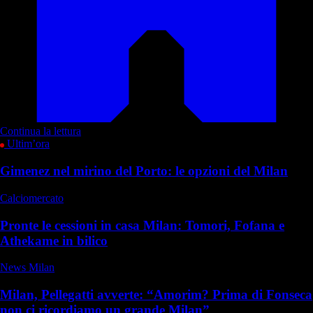
Continua la lettura
Ultim’ora
Gimenez nel mirino del Porto: le opzioni del Milan
Calciomercato
Pronte le cessioni in casa Milan: Tomori, Fofana e
Athekame in bilico
News Milan
Milan, Pellegatti avverte: “Amorim? Prima di Fonseca
non ci ricordiamo un grande Milan”