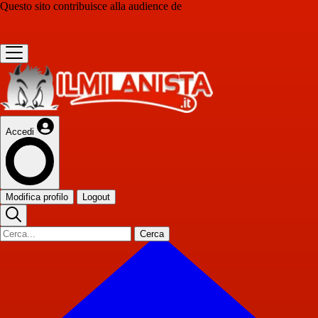
Questo sito contribuisce alla audience de
Accedi
Modifica profilo
Logout
Cerca