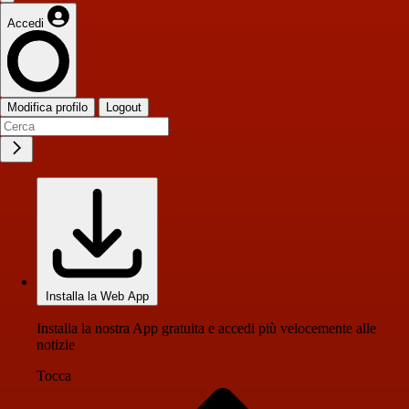
Accedi
Modifica profilo
Logout
Installa la Web App
Installa la nostra App gratuita e accedi più velocemente alle
notizie
Tocca