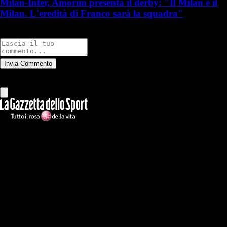
Milan-Inter, Amorim presenta il derby: "Il Milan è il
Milan. L'eredità di Franco sarà la squadra"
Commenti
Invia Commento
Tutti
Leggi altri commenti
Ilmilanista.it
Testata giornalistica autorizzazione tribunale di Roma iscritta con il
n°78 con delibera del 12/04/2018. Direttore Responsabile: Stefano
Benedetti
Il sito IlMilanista.it di titolarità di Geo Editrice S.r.l. con sede in Roma,
via Bomarzo 34, C.F./PI 09724341004, è affiliato al network Gazzanet
di RCS Mediagroup S.p.a.. Unico responsabile dei contenuti (testi,
foto, video e grafiche) è Geo Editrice; per ogni comunicazione avente
ad oggetto i contenuti del Sito scrivere a info@geoeditrice.it