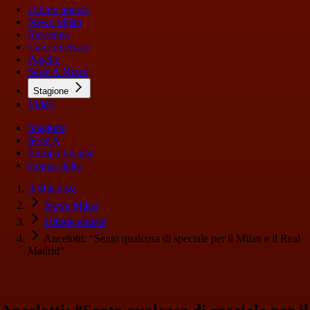
Ultime notizie
News Milan
Rassegna
Calciomercato
Pagelle
Serie A News
Stagione
Video
Stagione
Serie A
Europa League
Coppa Italia
Il Milanista
News Milan
Ultime notizie
Ancelotti: “Sento qualcosa di speciale per il Milan e il Real
Madrid”