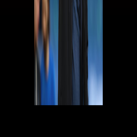
Sulla possibile vendetta contro il Napoli
: "
Il Napoli è una squadra
molto pericolosa, mi aspetto una partita molto equilibrata. Non ci sarà
però alcuna vendetta da parte mia
".
© RIPRODUZIONE RISERVATA