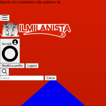
Questo sito contribuisce alla audience de
Accedi
Modifica profilo
Logout
Cerca