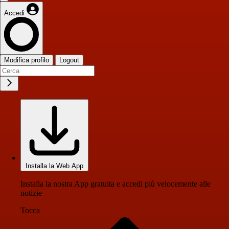
Accedi
Modifica profilo
Logout
Installa la Web App
Installa la nostra App gratuita e accedi più velocemente alle
notizie
Tocca