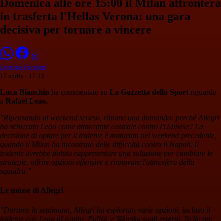
Domenica alle ore 15:00 il Milan affronterà
in trasferta l'Hellas Verona: una gara
decisiva per tornare a vincere
Lorenzo Focolari
17 aprile - 17:13
Luca Bianchin
ha commentato su
La Gazzetta dello Sport
riguardo
a
Rafael Leao.
"Ripensando al weekend scorso, rimane una domanda: perché Allegri
ha schierato Leao come attaccante centrale contro l'Udinese? La
decisione di optare per il tridente è maturata nel weekend precedente,
quando il Milan ha incontrato delle difficoltà contro il Napoli. Il
tridente avrebbe potuto rappresentare una soluzione per cambiare le
strategie, offrire opzioni offensive e rinnovare l'atmosfera della
squadra."
Le mosse di Allegri
"Durante la settimana, Allegri ha esplorato varie opzioni, incluso il
tridente con Leao al centro, Pulisic e Nkunku sugli esterni. Nelle ore