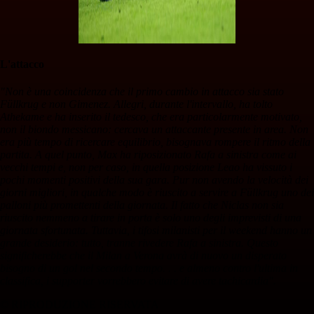
L'attacco
"Non è una coincidenza che il primo cambio in attacco sia stato
Füllkrug e non Gimenez. Allegri, durante l'intervallo, ha tolto
Athekame e ha inserito il tedesco, che era particolarmente motivato,
non il biondo messicano: cercava un attaccante presente in area. Non
era più tempo di ricercare equilibrio, bisognava rompere il ritmo della
partita. A quel punto, Max ha riposizionato Rafa a sinistra come ai
vecchi tempi e, non per caso, in quella posizione Leao ha vissuto i
pochi momenti positivi della sua gara. Pur non avendo la velocità dei
giorni migliori, in qualche modo è riuscito a servire a Füllkrug uno dei
palloni più promettenti della giornata. Il fatto che Niclas non sia
riuscito nemmeno a tirare in porta è solo uno degli imprevisti di una
giornata sfortunata. Tuttavia, i tifosi milanisti per il weekend hanno un
grande desiderio: tutto, tranne rivedere Rafa a sinistra. Questo
significherebbe che il Milan a Verona avrà di nuovo un disperato
bisogno di un gol nel secondo tempo. . . e almeno contro l'ultima in
classifica, i supporter vorrebbero evitare di avere tachicardia".
© RIPRODUZIONE RISERVATA