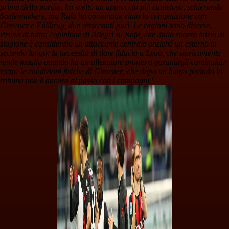
prima della partita, ha scelto un approccio più cauteloso, schierando
Saelemaekers, ma Rafa ha comunque vinto la competizione con
Gimenez e Füllkrug, due attaccanti puri. Le ragioni sono diverse.
Prima di tutto: l'opinione di Allegri su Rafa, che dallo scorso inizio di
stagione è considerato un attaccante centrale anziché un esterno in
secondo luogo: la necessità di dare fiducia a Leao, che storicamente
rende meglio quando ha un allenatore pronto a garantirgli continuità;
terzo: le condizioni fisiche di Gimenez, che dopo un lungo periodo in
tribuna non è ancora al passo con i compagni."