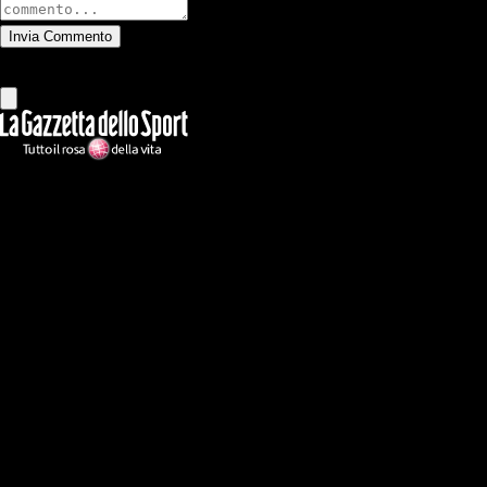
Invia Commento
Tutti
Leggi altri commenti
Ilmilanista.it
Testata giornalistica autorizzazione tribunale di Roma iscritta con il
n°78 con delibera del 12/04/2018. Direttore Responsabile: Stefano
Benedetti
Il sito IlMilanista.it di titolarità di Geo Editrice S.r.l. con sede in Roma,
via Bomarzo 34, C.F./PI 09724341004, è affiliato al network Gazzanet
di RCS Mediagroup S.p.a.. Unico responsabile dei contenuti (testi,
foto, video e grafiche) è Geo Editrice; per ogni comunicazione avente
ad oggetto i contenuti del Sito scrivere a info@geoeditrice.it
Pagina non ufficiale, non autorizzata o connessa a Associazione Calcio
Milan S.p.A. I marchi MILAN e AC MILAN sono di esclusiva
proprietà di Associazione Calcio Milan S.p.A..