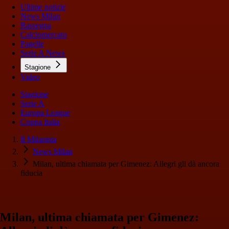
Ultime notizie
News Milan
Rassegna
Calciomercato
Pagelle
Serie A News
Stagione
Video
Stagione
Serie A
Europa League
Coppa Italia
Il Milanista
News Milan
Milan, ultima chiamata per Gimenez: Allegri gli dà ancora
fiducia
Milan, ultima chiamata per Gimenez: