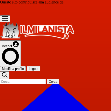
Questo sito contribuisce alla audience de
Accedi
Modifica profilo
Logout
Cerca