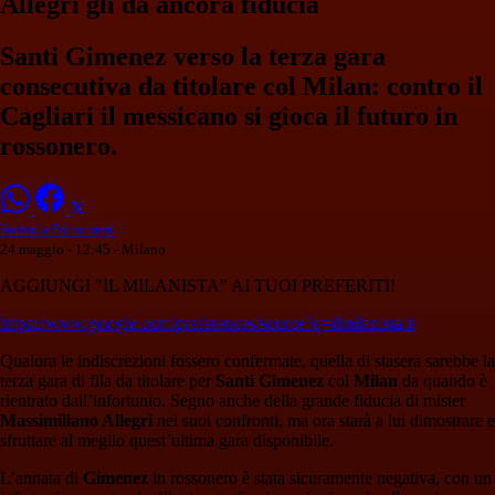
Allegri gli dà ancora fiducia
Santi Gimenez verso la terza gara
consecutiva da titolare col Milan: contro il
Cagliari il messicano si gioca il futuro in
rossonero.
Stefania Palminteri
24 maggio - 12:45
- Milano
AGGIUNGI "IL MILANISTA" AI TUOI PREFERITI!
https://www.google.com/preferences/source?q=ilmilanista.it
Qualora le indiscrezioni fossero confermate, quella di stasera sarebbe la
terza gara di fila da titolare per
Santi Gimenez
col
Milan
da quando è
rientrato dall’infortunio. Segno anche della grande fiducia di mister
Massimiliano Allegri
nei suoi confronti, ma ora starà a lui dimostrare e
sfruttare al meglio quest’ultima gara disponibile.
L’annata di
Gimenez
in rossonero è stata sicuramente negativa, con un