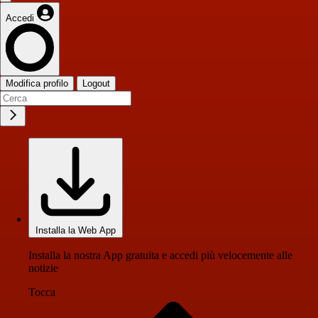
Accedi
Modifica profilo
Logout
Installa la Web App
Installa la nostra App gratuita e accedi più velocemente alle
notizie
Tocca