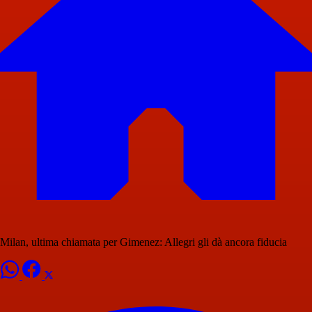
Milan, ultima chiamata per Gimenez: Allegri gli dà ancora fiducia