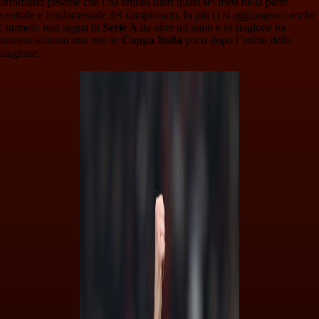
infortunio pesante che l’ha tenuto fuori quasi sei mesi nella parte
centrale e fondamentale del campionato. In più ci si aggiungono anche
i numeri: non segna in
Serie A
da oltre un anno e in stagione ha
trovato soltanto una rete in
Coppa Italia
poco dopo l’inizio della
stagione.