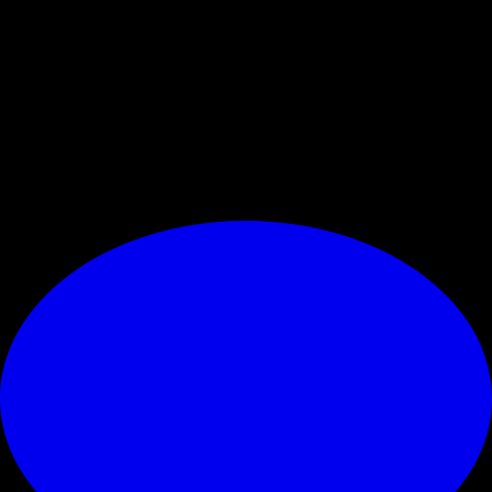
60’, in una sorta di staffetta con
Fullkrug
. Non avrà quindi una partita
intera per andare a segno, ma dovrà fare tesoro soprattutto del primo
tempo per incidere.
Staremo a vedere se il messicano riuscirà a sfruttare al meglio questa
chance, che potrebbe essere anche l’ultima apparizione con la maglia
del
Milan
, per lui ma anche per altri giocatori.
© RIPRODUZIONE RISERVATA