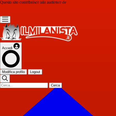
Questo sito contribuisce alla audience de
Accedi
Modifica profilo
Logout
Cerca