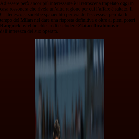
Ad essere però ancor più interessante è il retroscena trapelato oggi in
casa rossonera che rivela un’altra ragione per cui l’affare è saltato. Il
CT tedesco si sarebbe spazientito per via dell’eccessiva perdita di
tempo del
Milan
nel dare una risposta definitiva e oltre ai pieni poteri
Rangnick
avrebbe chiesto di escludere
Zlatan
Ibrahimovic
dall’interezza del suo operato.