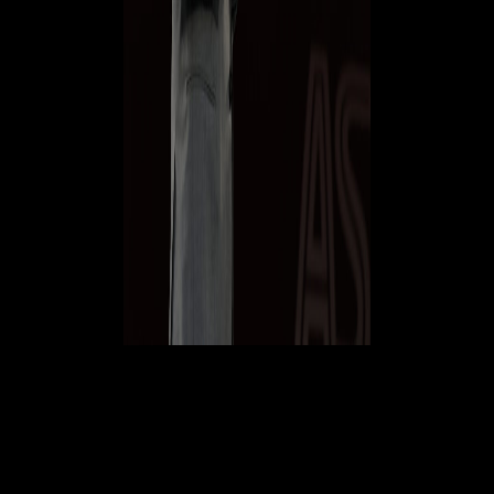
Questo ha portato una riflessione lunghissima in via Aldo Rossi legata
ad un casting contemporaneo di nuovi nomi e
Ralf Rangnick
avrebbe
chiuso definitivamente la porta con i rossoneri.
© RIPRODUZIONE RISERVATA