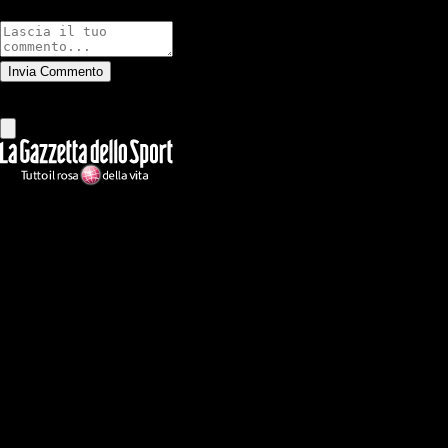
Commenti
Invia Commento
Tutti
Leggi altri commenti
Ilmilanista.it
Testata giornalistica autorizzazione tribunale di Roma iscritta con il
n°78 con delibera del 12/04/2018. Direttore Responsabile: Stefano
Benedetti
Il sito IlMilanista.it di titolarità di Geo Editrice S.r.l. con sede in Roma,
via Bomarzo 34, C.F./PI 09724341004, è affiliato al network Gazzanet
di RCS Mediagroup S.p.a.. Unico responsabile dei contenuti (testi,
foto, video e grafiche) è Geo Editrice; per ogni comunicazione avente
ad oggetto i contenuti del Sito scrivere a info@geoeditrice.it
Pagina non ufficiale, non autorizzata o connessa a Associazione Calcio
Milan S.p.A. I marchi MILAN e AC MILAN sono di esclusiva