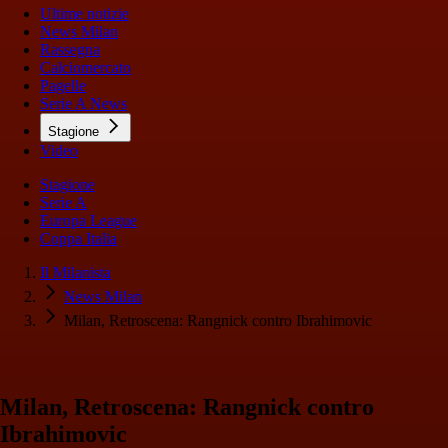
Ultime notizie
News Milan
Rassegna
Calciomercato
Pagelle
Serie A News
Stagione
Video
Stagione
Serie A
Europa League
Coppa Italia
Il Milanista
News Milan
Milan, Retroscena: Rangnick contro Ibrahimovic
Milan, Retroscena: Rangnick contro
Ibrahimovic