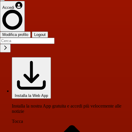
Accedi
Modifica profilo
Logout
Installa la Web App
Installa la nostra App gratuita e accedi più velocemente alle
notizie
Tocca