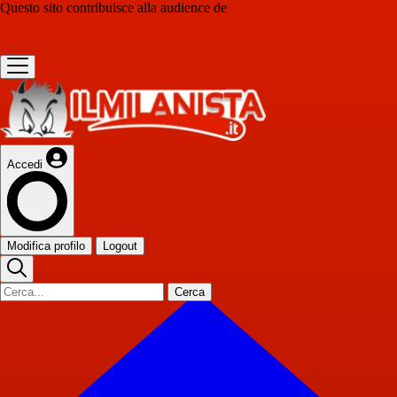
Questo sito contribuisce alla audience de
Accedi
Modifica profilo
Logout
Cerca