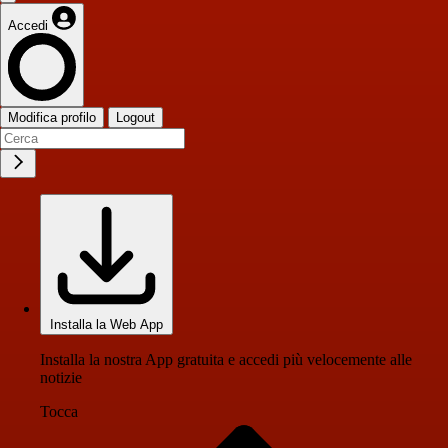
Accedi
Modifica profilo
Logout
Installa la Web App
Installa la nostra App gratuita e accedi più velocemente alle
notizie
Tocca