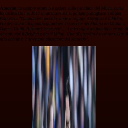
Amorim
ha sempre aspirato a sedere sulla panchina del Milan, come
ha dichiarato nel 2017 in un'intervista al portale portoghese Tribuna
Expresso:
"Quando ero piccolo, amavo seguire il Benfica e il Milan.
Ho dei ricordi di quando guardavo le cassette del Milan con Maldini,
Baresi, Gullit, Rijkaard, Savicevic. . . I miei sogni da bambino erano di
giocare per il Benfica e per il Milan. Uno di questi si è avverato. Ora il
mio obiettivo è diventare allenatore del secondo".