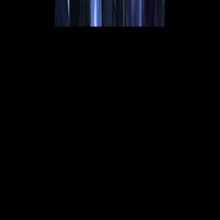
"Il Milan riparte da Amorim e Krosche"
: così titola oggi il
Corriere
della Sera
, che evidenzia come
Gerry Cardinale
sembri aver preso
una decisione riguardo a chi dovrà guidare la panchina del Diavolo,
ossia
Ruben Amorim
, il quale ha già dato il suo assenso alla proposta
contrattuale dei rossoneri. Si tratta di un
contratto biennale
, con
un'opzione per un terzo anno, e un salario intorno ai
3,5 milioni di
euro più eventuali bonus
. Resta da ricevere solo il consenso finale
del fondatore di RedBird, dopo di che il Milan avrà finalmente un
nuovo tecnico.
Cardinale è inoltre impegnato con
Massimo Calvelli e Zlatan
Ibrahimovic
per ristrutturare anche la dirigenza del club. Dopo il
fallimento dell'arrivo di
Rangnick, Markus Krosche
è diventato il
principale candidato a gestire l'area tecnica del Diavolo, anche se
attualmente ha un contratto con l'
Eintracht Francoforte
fino al 2028.
Il club di via Aldo Rossi sta cercando di liberarlo, offrendo un
compenso ai tedeschi. Se si dovesse trovare un accordo con Krosche,
potrebbe portare Timmo Hardung come direttore sportivo, con Devin
Ozek come alternativa.
La frenata di Ralf Rangnick