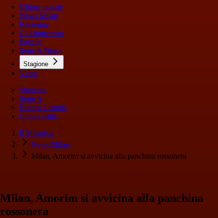
Ultime notizie
News Milan
Rassegna
Calciomercato
Pagelle
Serie A News
Stagione
Video
Stagione
Serie A
Europa League
Coppa Italia
Il Milanista
News Milan
Milan, Amorim si avvicina alla panchina rossonera
Milan, Amorim si avvicina alla panchina
rossonera