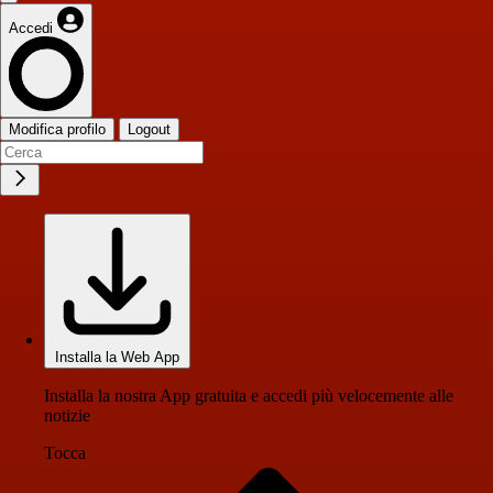
Accedi
Modifica profilo
Logout
Installa la Web App
Installa la nostra App gratuita e accedi più velocemente alle
notizie
Tocca