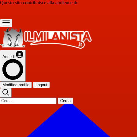
Questo sito contribuisce alla audience de
Accedi
Modifica profilo
Logout
Cerca