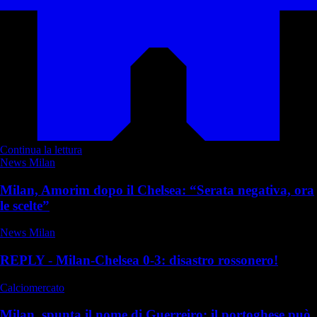
Continua la lettura
News Milan
Milan, Amorim dopo il Chelsea: “Serata negativa, ora
le scelte”
News Milan
REPLY - Milan-Chelsea 0-3: disastro rossonero!
Calciomercato
Milan, spunta il nome di Guerreiro: il portoghese può