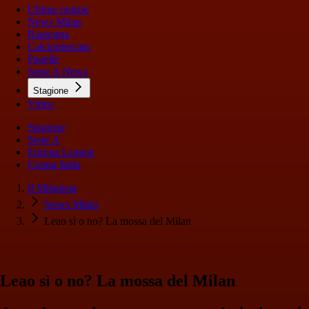
Ultime notizie
News Milan
Rassegna
Calciomercato
Pagelle
Serie A News
Stagione
Video
Stagione
Serie A
Europa League
Coppa Italia
Il Milanista
News Milan
Leao sì o no? La mossa del Milan
Leao sì o no? La mossa del Milan