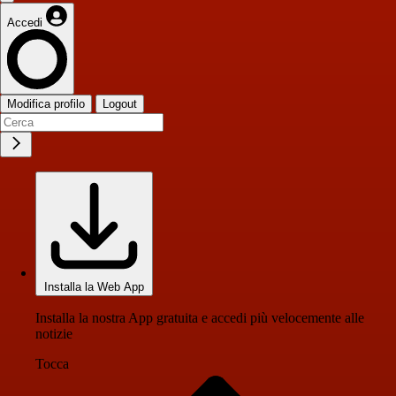
Accedi
Modifica profilo
Logout
Installa la Web App
Installa la nostra App gratuita e accedi più velocemente alle
notizie
Tocca