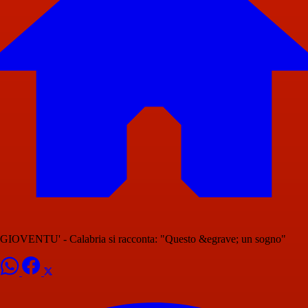
GIOVENTU' - Calabria si racconta: "Questo &egrave; un sogno"