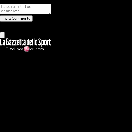
Commenti
Invia Commento
Tutti
Leggi altri commenti
Ilmilanista.it
Testata giornalistica autorizzazione tribunale di Roma iscritta con il
n°78 con delibera del 12/04/2018. Direttore Responsabile: Stefano
Benedetti
Il sito IlMilanista.it di titolarità di Geo Editrice S.r.l. con sede in Roma,
via Bomarzo 34, C.F./PI 09724341004, è affiliato al network Gazzanet
di RCS Mediagroup S.p.a.. Unico responsabile dei contenuti (testi,
foto, video e grafiche) è Geo Editrice; per ogni comunicazione avente
ad oggetto i contenuti del Sito scrivere a info@geoeditrice.it
Pagina non ufficiale, non autorizzata o connessa a Associazione Calcio
Milan S.p.A. I marchi MILAN e AC MILAN sono di esclusiva