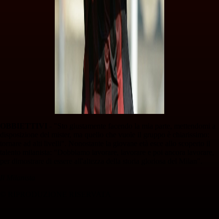
OBBIETTIVI -
"Sto giustamente facendo la mia parte, mettendomi a
disposizione del mister, ma quello che vuole il gruppo è chiarissimo:
tornare ad alti livelli". Nonostante la giovane età esce allo scoperto il
talento milanista: "Dobbiamo lavorare, lavorare e poi ancora lavorare,
per dimostrare di essere all'altezza della storia gloriosa del Milan".
Il Milanista
© RIPRODUZIONE RISERVATA