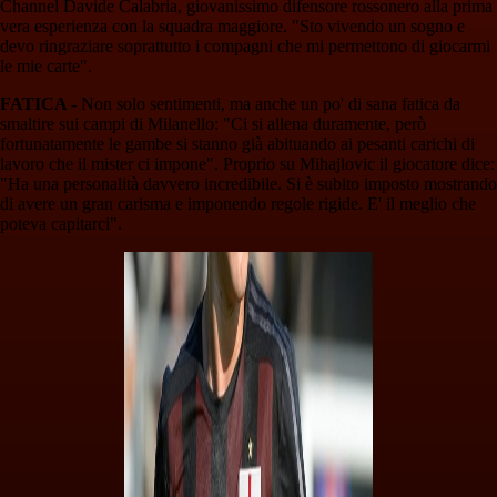
Channel Davide Calabria, giovanissimo difensore rossonero alla prima
vera esperienza con la squadra maggiore. "Sto vivendo un sogno e
devo ringraziare soprattutto i compagni che mi permettono di giocarmi
le mie carte".
FATICA -
Non solo sentimenti, ma anche un po' di sana fatica da
smaltire sui campi di Milanello: "Ci si allena duramente, però
fortunatamente le gambe si stanno già abituando ai pesanti carichi di
lavoro che il mister ci impone". Proprio su Mihajlovic il giocatore dice:
"Ha una personalità davvero incredibile. Si è subito imposto mostrando
di avere un gran carisma e imponendo regole rigide. E' il meglio che
poteva capitarci".