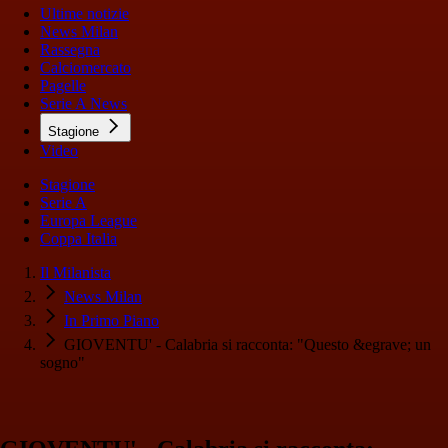
Ultime notizie
News Milan
Rassegna
Calciomercato
Pagelle
Serie A News
Stagione
Video
Stagione
Serie A
Europa League
Coppa Italia
Il Milanista
News Milan
In Primo Piano
GIOVENTU' - Calabria si racconta: "Questo &egrave; un
sogno"