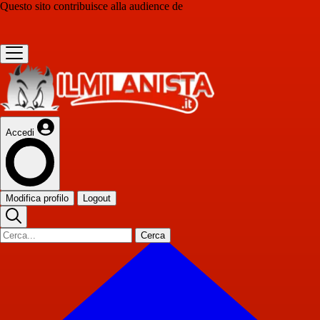
Questo sito contribuisce alla audience de
Accedi
Modifica profilo
Logout
Cerca