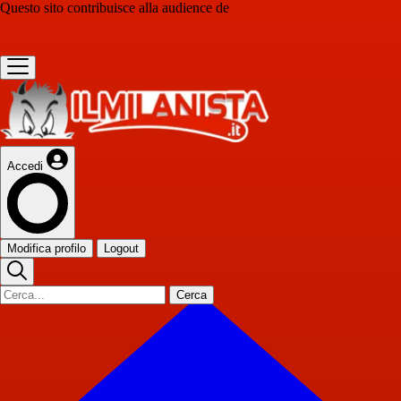
Questo sito contribuisce alla audience de
Accedi
Modifica profilo
Logout
Cerca