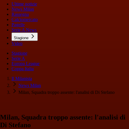
Ultime notizie
News Milan
Rassegna
Calciomercato
Pagelle
Serie A News
Stagione
Video
Stagione
Serie A
Europa League
Coppa Italia
Il Milanista
News Milan
Milan, Squadra troppo assente: l'analisi di Di Stefano
Milan, Squadra troppo assente: l'analisi di
Di Stefano