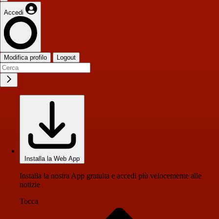
Accedi
Modifica profilo
Logout
Installa la Web App
Installa la nostra App gratuita e accedi più velocemente alle
notizie
Tocca