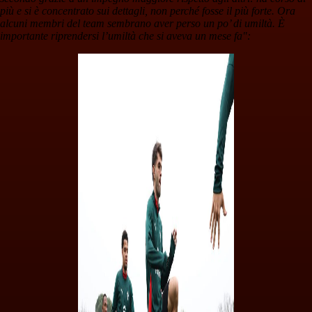
più e si è concentrato sui dettagli, non perché fosse il più forte. Ora
alcuni membri del team sembrano aver perso un po’ di umiltà. È
importante riprendersi l’umiltà che si aveva un mese fa":