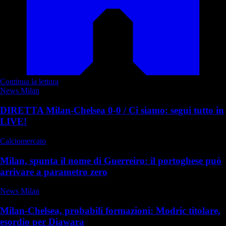
Continua la lettura
News Milan
DIRETTA Milan-Chelsea 0-0 / Ci siamo: segui tutto in
LIVE!
Calciomercato
Milan, spunta il nome di Guerreiro: il portoghese può
arrivare a parametro zero
News Milan
Milan-Chelsea, probabili formazioni: Modric titolare,
esordio per Diawara