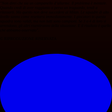
"Non direi che sia un campanello d’allarme. Il problema è mentale.
Quando credi di aver raggiunto o perso un traguardo, tendi a
rilassarti. Ma questo non deve succedere al Milan. Le squadre di alto
livello sanno come resettarsi immediatamente. I giocatori in questa
squadra sono validi, ma non tutti sono campioni. Se 3 o 4 di loro si
arrendono, gli altri risentiranno della situazione. E il risultato è quello
che abbiamo osservato".
© RIPRODUZIONE RISERVATA