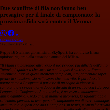
Due sconfitte di fila non fanno ben
presagire per il finale di campionato: la
prossima sfida sarà contro il Verona
Lorenzo Focolari
17 aprile - 19:27
- Milano
Peppe Di Stefano
, giornalista di
SkySport
, ha condiviso la sua
opinione riguardo alla situazione attuale del
Milan.
"Il Milan sta passando attraverso il suo periodo più difficile dell'anno.
Tuttavia, è qualcosa che succede a chiunque: è successo a Roma,
Juventus e Inter. In questi momenti complicati, è fondamentale saper
gestire la situazione, sia nello sport che nella vita. È paradossale
notare come a Pasquetta si parlasse di un sogno di vincere il
campionato e cinque giorni dopo si discuta di un incubo con l’Europa
League o la Conference. A mio avviso, è necessario mantenere un
giusto equilibrio. Credo che, in maniera inconscia, la squadra abbia
rallentato: pensano di aver perso il campionato ma di aver comunque
ottenuto la qualificazione alla Champions. In realtà, il Milan è arrivato
secondo grazie a un impegno maggiore rispetto agli altri: ha corso di