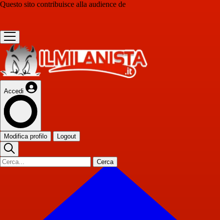
Questo sito contribuisce alla audience de
Accedi
Modifica profilo
Logout
Cerca