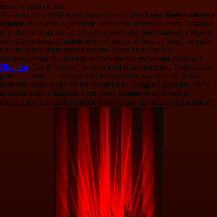
essere la serata giusta.
Tra i must schierabili non si possono non citare
Leao
,
Saelemaekers
e
Modric
. Rafa resta il principale riferimento offensivo, e con l’assenza
di Pulisic sarà ancora lui il rigorista designato. Saelemaekers e Modric
sono due certezze di questo avvio di stagione: hanno l’assist nel piede
e anche senza bonus spesso portano a casa un solido 6,5.
Un altro consigliato, più una scommessa che un consigliatissimo, è
Nkunku
. Con Pulisic out toccherà a lui affiancare Leao. Nelle ultime
gare da titolare non ha rispettato le aspettative, ma chi lo ha in rosa
dovrebbe concedergli fiducia quando il minutaggio è garantito, come
in questo caso. L’auspicio è che possa finalmente sbloccarsi in
campionato, altrimenti potrebbe essere il caso di valutare di scambiarlo.