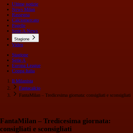
Ultime notizie
News Milan
Rassegna
Calciomercato
Pagelle
Serie A News
Stagione
Video
Stagione
Serie A
Europa League
Coppa Italia
Il Milanista
Fantacalcio
FantaMilan – Tredicesima giornata: consigliati e sconsigliati
FantaMilan – Tredicesima giornata:
consigliati e sconsigliati