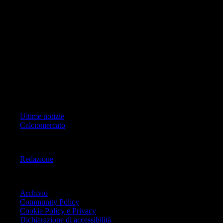
di RCS Mediagroup S.p.a.. Unico responsabile dei contenuti (testi,
foto, video e grafiche) è Geo Editrice; per ogni comunicazione avente
ad oggetto i contenuti del Sito scrivere a info@geoeditrice.it
Pagina non ufficiale, non autorizzata o connessa a Associazione Calcio
Milan S.p.A. I marchi MILAN e AC MILAN sono di esclusiva
proprietà di Associazione Calcio Milan S.p.A..
Copyright Copyright 2021-2026 © IlMilanista.it & Geo Editrice S.r.l |
Tutti i diritti riservati.
Primo Piano
Ultime notizie
Calciomercato
Informazioni
Redazione
Trasparenza
Archivio
Community Policy
Cookie Policy e Privacy
Dichiarazione di accessibilità