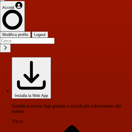
Accedi
Modifica profilo
Logout
Installa la Web App
Installa la nostra App gratuita e accedi più velocemente alle
notizie
Tocca