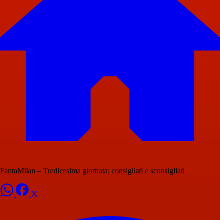
FantaMilan – Tredicesima giornata: consigliati e sconsigliati