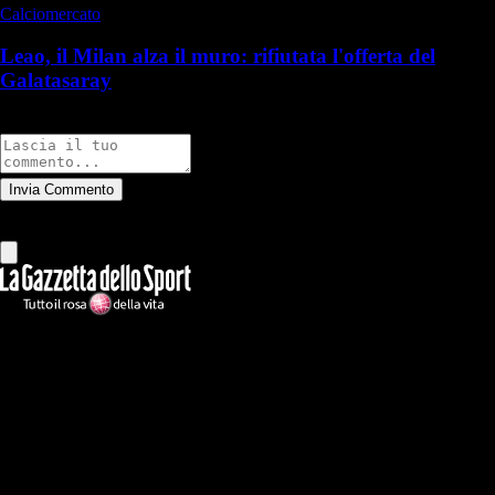
Calciomercato
Leao, il Milan alza il muro: rifiutata l'offerta del
Galatasaray
Commenti
Invia Commento
Tutti
Leggi altri commenti
Ilmilanista.it
Testata giornalistica autorizzazione tribunale di Roma iscritta con il
n°78 con delibera del 12/04/2018. Direttore Responsabile: Stefano
Benedetti
Il sito IlMilanista.it di titolarità di Geo Editrice S.r.l. con sede in Roma,
via Bomarzo 34, C.F./PI 09724341004, è affiliato al network Gazzanet