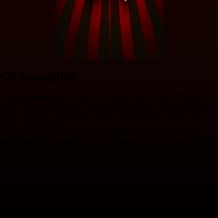
Gli Sconsigliati
In questa giornata non ci sono veri e propri 'bollini rossi'. Il Milan,
grazie al lavoro di Allegri, è una squadra compatta e tutti possono fare
il loro compitino, ma qualcuno rischia di trovare meno spazio o di
soffrire più degli altri.
Tra i meno consigliati mettiamo
Estupinan
, che sembra aver perso
definitivamente il posto a favore di Bartesaghi e con tutta probabilità
partirà ancora dalla panchina. Stesso discorso per
Ricci
, che dopo un
mese da titolare, con il rientro di Rabiot è destinato ad un minutaggio
ridotto.
Un titolarissimo che ci sentiamo di sconsigliare è
Fofana
: tanta
quantità, ma contro un centrocampo fisico come quello della Lazio,
con Vecino, Guendouzi e Basic, i duelli saranno tanti e il rischio
ammonizione è concreto. Occhio anche a
Tomori
: sta facendo molto
bene, ma si troverà davanti un cliente scomodo come Zaccagni,