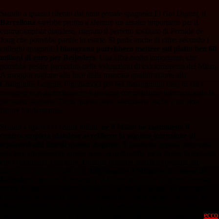
Stando a quanto riferito dal noto portale spagnolo
El Gol Digital
, il
Barcellona
sarebbe pronto a sferrare un assalto importante per il
centrocampista olandese, ritenuto il perfetto sostituto di Frenkie de
Jong che potrebbe partire in estate. Si parla anche di cifre: secondo i
colleghi spagnoli,
i blaugrana potrebbero mettere sul piatto ben 60
milioni di euro per Reijnders
. Una cifra molto importante, che
potrebbe pesare parecchio nelle valutazioni di calciomercato del Milan.
A maggior ragione alla luce della mancata qualificazione alla
Champions League. Figuriamoci poi nel malaugurato caso in cui i
rossoneri non partecipassero a nessuna competizione internazionale la
prossima stagione. Detto questo però, attenzione anche a un altro
fattore fondamentale.
Stando a quanto ci risulta infatti,
né il Milan né tantomeno il
centrocampista olandese avrebbero la minima intenzione di
separarsi alla fine di questa stagione
. Il contratto appena rinnovato
sancisce chiaramente questa cosa, al netto delle varie sirene di mercato
che continuano a suonare. Dunque qualche sacrificio pesante sul
mercato ci sarà in estate, ma
difficilmente il Milan farà a meno di
Reijnders
, ritenuto il presente e il futuro del club e un perno centrale
anche del nuovo progetto rossonero che sta per partire. Registriamo
comunque le indiscrezioni che rimbalzano dalla Spagna, in attesa di
ulteriori sviluppi. In tutto questo però, attenzione anche a un'altra
clamorosa novità. Occhi puntati sul
nuovo allenatore rossonero
:
ecco