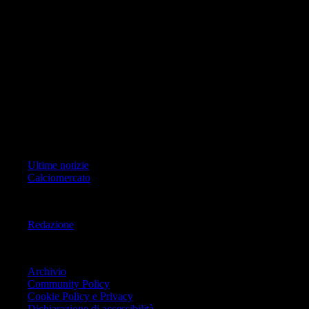
di RCS Mediagroup S.p.a.. Unico responsabile dei contenuti (testi,
foto, video e grafiche) è Geo Editrice; per ogni comunicazione avente
ad oggetto i contenuti del Sito scrivere a info@geoeditrice.it
Pagina non ufficiale, non autorizzata o connessa a Associazione Calcio
Milan S.p.A. I marchi MILAN e AC MILAN sono di esclusiva
proprietà di Associazione Calcio Milan S.p.A..
Copyright Copyright 2021-2026 © IlMilanista.it & Geo Editrice S.r.l |
Tutti i diritti riservati.
Primo Piano
Ultime notizie
Calciomercato
Informazioni
Redazione
Trasparenza
Archivio
Community Policy
Cookie Policy e Privacy
Dichiarazione di accessibilità