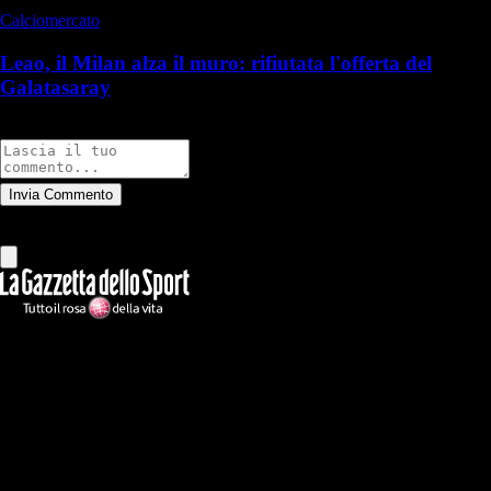
Calciomercato
Leao, il Milan alza il muro: rifiutata l'offerta del
Galatasaray
Commenti
Invia Commento
Tutti
Leggi altri commenti
Ilmilanista.it
Testata giornalistica autorizzazione tribunale di Roma iscritta con il
n°78 con delibera del 12/04/2018. Direttore Responsabile: Stefano
Benedetti
Il sito IlMilanista.it di titolarità di Geo Editrice S.r.l. con sede in Roma,
via Bomarzo 34, C.F./PI 09724341004, è affiliato al network Gazzanet