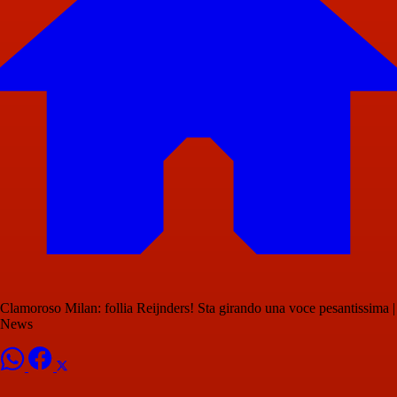
Clamoroso Milan: follia Reijnders! Sta girando una voce pesantissima |
News