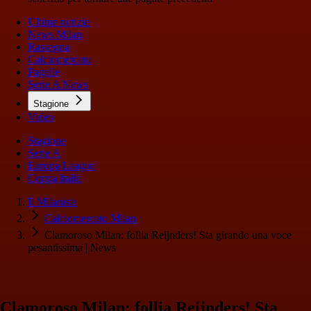
Ultime notizie
News Milan
Rassegna
Calciomercato
Pagelle
Serie A News
Stagione
Video
Stagione
Serie A
Europa League
Coppa Italia
Il Milanista
Calciomercato Milan
Clamoroso Milan: follia Reijnders! Sta girando una voce
pesantissima | News
Clamoroso Milan: follia Reijnders! Sta