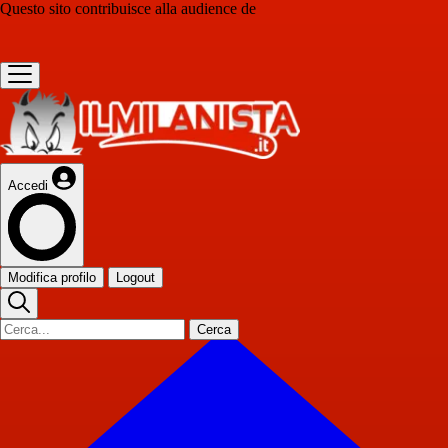
Questo sito contribuisce alla audience de
Accedi
Modifica profilo
Logout
Cerca