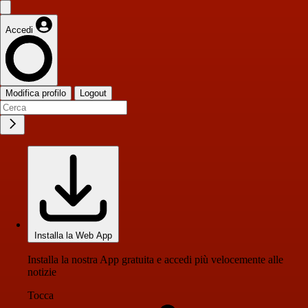
Accedi
Modifica profilo
Logout
Installa la Web App
Installa la nostra App gratuita e accedi più velocemente alle
notizie
Tocca