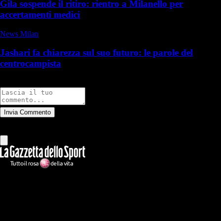
Gila sospende il ritiro: rientro a Milanello per
accertamenti medici
News Milan
Jashari fa chiarezza sul suo futuro: le parole del
centrocampista
Commenti
Invia Commento
Tutti
Leggi altri commenti
Ilmilanista.it
Testata giornalistica autorizzazione tribunale di Roma iscritta con il
n°78 con delibera del 12/04/2018. Direttore Responsabile: Stefano
Benedetti