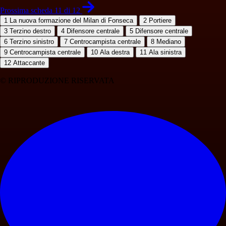
Prossima scheda 11 di 12
1
La nuova formazione del Milan di Fonseca
2
Portiere
3
Terzino destro
4
Difensore centrale
5
Difensore centrale
6
Terzino sinistro
7
Centrocampista centrale
8
Mediano
9
Centrocampista centrale
10
Ala destra
11
Ala sinistra
12
Attaccante
© RIPRODUZIONE RISERVATA