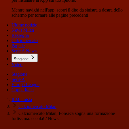
per installare la App sul tuo Iphone.
Mentre navighi nell'app, scorri il dito da sinistra a destra dello
schermo per tornare alle pagine precedenti
Ultime notizie
News Milan
Rassegna
Calciomercato
Pagelle
Serie A News
Stagione
Video
Stagione
Serie A
Europa League
Coppa Italia
Il Milanista
Calciomercato Milan
Calciomercato Milan, Fonseca sogna una formazione
fortissima: eccola! / News