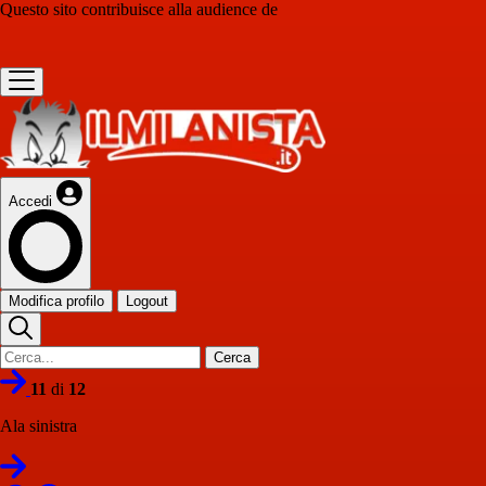
Questo sito contribuisce alla audience de
Accedi
Modifica profilo
Logout
Cerca
11
di
12
Ala sinistra