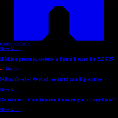
Continua la lettura
News Milan
Il Milan presenta assieme a Puma il terzo kit 2026/27
Ultim’ora
Milan-Osorio | Avviati i contatti con il giocatore
News Milan
De Winter: "Con Amorim il nostro gioco è cambiato"
News Milan