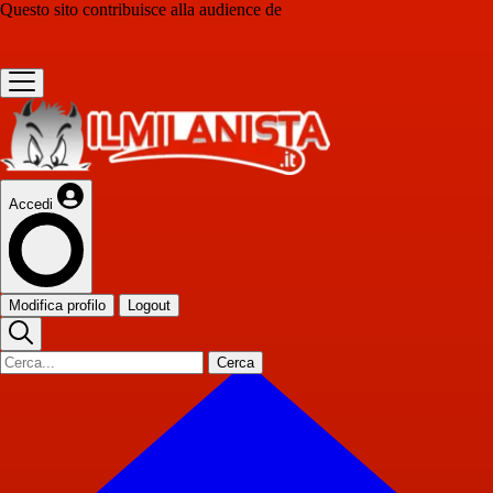
Questo sito contribuisce alla audience de
Accedi
Modifica profilo
Logout
Cerca