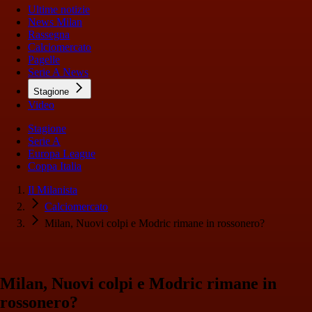
Ultime notizie
News Milan
Rassegna
Calciomercato
Pagelle
Serie A News
Stagione
Video
Stagione
Serie A
Europa League
Coppa Italia
Il Milanista
Calciomercato
Milan, Nuovi colpi e Modric rimane in rossonero?
Milan, Nuovi colpi e Modric rimane in
rossonero?