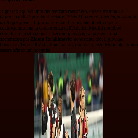
Riguardo agli sviluppi del mercato rossonero, questa mattina La
Gazzetta dello Sport ha riportato:
"Pista Hjulmand. Ibra impressionato
da Alajbegovic"
. Il primo sarebbe il principale obiettivo per il
centrocampo, ma la concorrenza dell'Atletico Madrid potrebbe
complicare la situazione. Il secondo, invece, rappresenta una
scommessa per
Zlatan Ibrahimovic
; nonostante ciò, il giovane
bosniaco classe 2007 sta dimostrando, durante questo Mondiale, di non
essere affatto un'incognita.