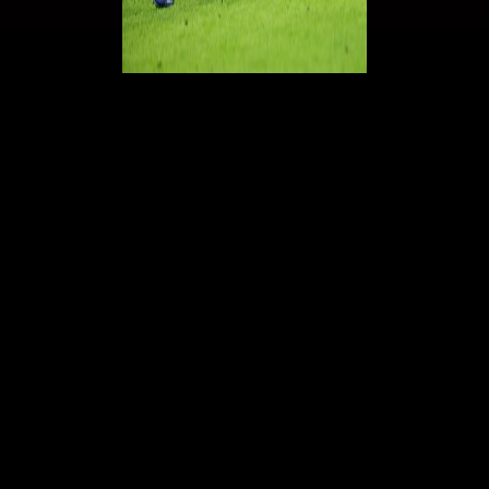
Il futuro di Modric
Durante la consueta video aggiornamento sul suo canale YouTube,
Fabrizio Romano
ha fatto il punto sulla situazione del calciomercato
del Milan, concentrandosi in particolare sulla partenza di un giovane
talento del settore giovanile rossonero e sul futuro di Luka Modric.
"Luka Modric continua a stupire. Per me, rappresenta qualcosa di più
di un grande atleta, oltre a essere un Pallone d'Oro e una figura
leggendaria. Il suo valore sarà riconosciuto col passare degli anni,
dato che Modric è una leggenda destinata a rimanere nei secoli. Oggi
Luka è ancora attivo con la sua nazionale, la Croazia, con cui ha
stabilito il record di assist man più anziano nella storia della Coppa
del Mondo. Continua a scrivere la sua storia, ma riguardo al suo
futuro molti si interrogano: cosa accadrà, quali saranno le sue mosse
con il Milan? È certo che Modric non prenderà una decisione
immediata, poiché è concentrato esclusivamente sul Mondiale. Dopo
la competizione, deciderà se ritirarsi o proseguire la sua carriera.
Inizialmente era sicuro di restare al Milan per partecipare alla
Champions League, ma la clamorosa uscita del Milan dalla