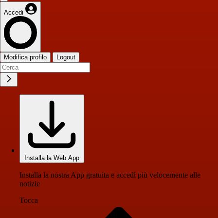
Accedi
Modifica profilo
Logout
Installa la Web App
Installa la nostra App gratuita e accedi più velocemente alle
notizie
Tocca