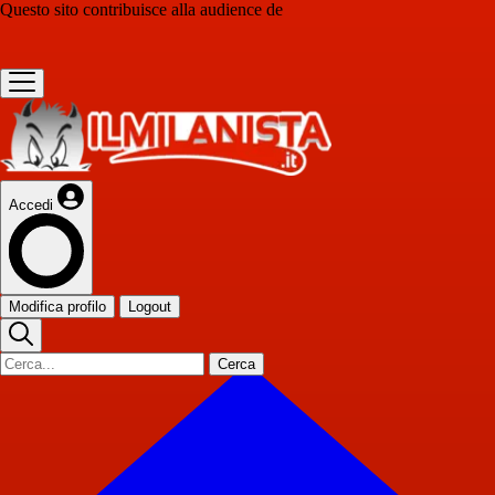
Questo sito contribuisce alla audience de
Accedi
Modifica profilo
Logout
Cerca