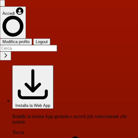
Accedi
Modifica profilo
Logout
Installa la Web App
Installa la nostra App gratuita e accedi più velocemente alle
notizie
Tocca