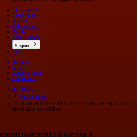
Ultime notizie
News Milan
Rassegna
Calciomercato
Pagelle
Serie A News
Stagione
Video
Stagione
Serie A
Europa League
Coppa Italia
Il Milanista
Calciomercato
COMUNICATO UFFICIALE - Jos&eacute; Mauri firma
fino al 2019 con il Milan
COMUNICATO UFFICIALE -