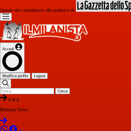
Questo sito contribuisce alla audience de
Accedi
Modifica profilo
Logout
Cerca
1
di
2
Bologna News