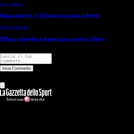
News Milan
Milan-Inter 1-1| Finisce in parità a Perth
Senza categoria
Milan, Amorim nel post gara contro l’Inter
Commenti
Invia Commento
Tutti
Leggi altri commenti
Ilmilanista.it
Testata giornalistica autorizzazione tribunale di Roma iscritta con il
n°78 con delibera del 12/04/2018. Direttore Responsabile: Stefano
Benedetti