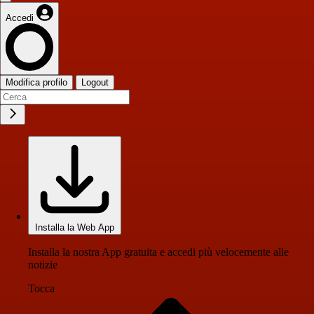
Accedi
Modifica profilo
Logout
Installa la Web App
Installa la nostra App gratuita e accedi più velocemente alle
notizie
Tocca