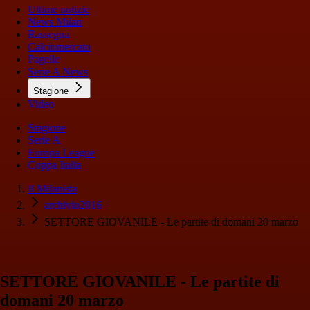
Ultime notizie
News Milan
Rassegna
Calciomercato
Pagelle
Serie A News
Stagione
Video
Stagione
Serie A
Europa League
Coppa Italia
Il Milanista
archivio2016
SETTORE GIOVANILE - Le partite di domani 20 marzo
SETTORE GIOVANILE - Le partite di
domani 20 marzo