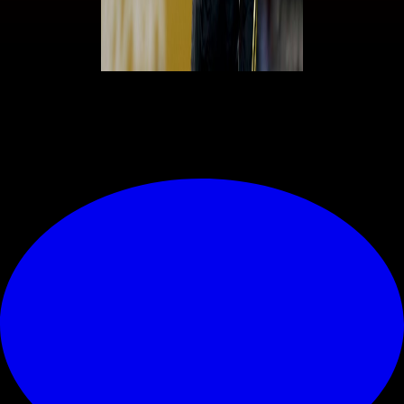
Ilmilanista.it
© RIPRODUZIONE RISERVATA