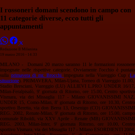
I rossoneri domani scendono in campo con
11 categorie diverse, ecco tutti gli
appuntamenti
Redazione Il Milanista
19 marzo 2016 - 14:33
MILANO - Domani 20 marzo saranno 11 le formazioni rossonere
impegnate nelle rispettive categorie. Ovviamente l'occhio è puntato
sulla
primavera di mr. Brocchi
impegnata nella Viareggio Cup (
L
situazione
). PRIMAVERA, Milan-Ujana, Torneo di Viareggio 11.00,
Stadio Bresciani, Viareggio (LU) ALLIEVI L.PRO UNDER 16/17,
Milan-Feralpisalò, 9' giornata di Ritorno, ore 15.00, Centro sportivo
Vismara, via dei Missaglia 117 - Milano GIOVANISSIMI NAZ.
UNDER 15, Como-Milan, 8' giornata di Ritorno, ore 10.30, Centro
sportivo Beretta, via don Berra 13, Orsenigo (CO) GIOVANISSIMI
REG. 2002, Renate-Milan, 9' giornata di Ritorno, ore 15.00, campo
comunale Riboldi, via XXV Aprile - Renate (MB) GIOVANISSIMI
REG. 2003, Milan-Inter, 9' giornata Ritorno, ore 10.00, Centro
sportivo Vismara, via dei Missaglia 117 - Milano ESORDIENTI 2004,
Accadema Inter-Milan, Recupero 1' di Campionato, ore 11.00,