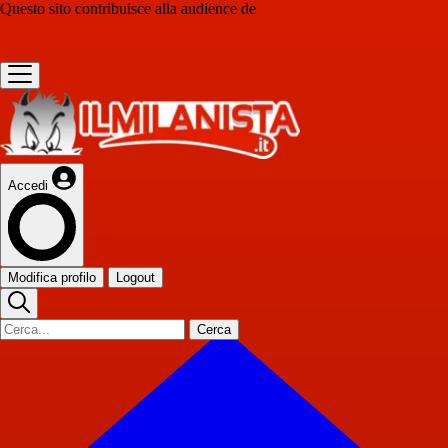
Questo sito contribuisce alla audience de
Accedi
Modifica profilo
Logout
Cerca