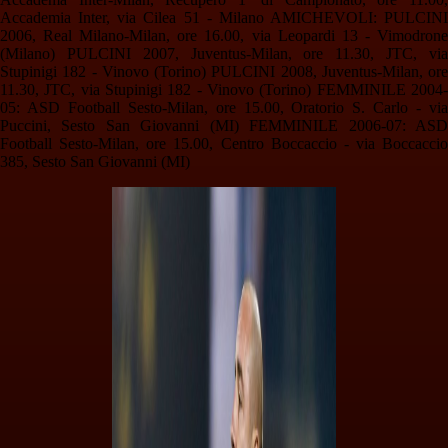
Accademia Inter, via Cilea 51 - Milano AMICHEVOLI: PULCINI
2006, Real Milano-Milan, ore 16.00, via Leopardi 13 - Vimodrone
(Milano) PULCINI 2007, Juventus-Milan, ore 11.30, JTC, via
Stupinigi 182 - Vinovo (Torino) PULCINI 2008, Juventus-Milan, ore
11.30, JTC, via Stupinigi 182 - Vinovo (Torino) FEMMINILE 2004-
05: ASD Football Sesto-Milan, ore 15.00, Oratorio S. Carlo - via
Puccini, Sesto San Giovanni (MI) FEMMINILE 2006-07: ASD
Football Sesto-Milan, ore 15.00, Centro Boccaccio - via Boccaccio
385, Sesto San Giovanni (MI)