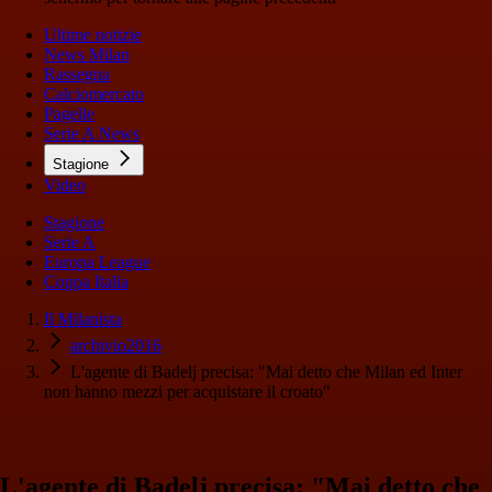
Ultime notizie
News Milan
Rassegna
Calciomercato
Pagelle
Serie A News
Stagione
Video
Stagione
Serie A
Europa League
Coppa Italia
Il Milanista
archivio2016
L'agente di Badelj precisa: "Mai detto che Milan ed Inter
non hanno mezzi per acquistare il croato"
L'agente di Badelj precisa: "Mai detto che