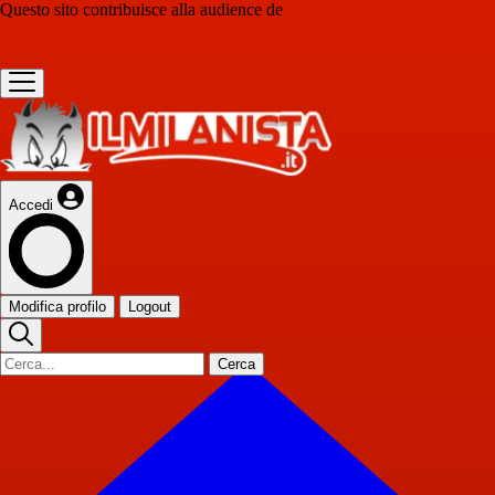
Questo sito contribuisce alla audience de
Accedi
Modifica profilo
Logout
Cerca