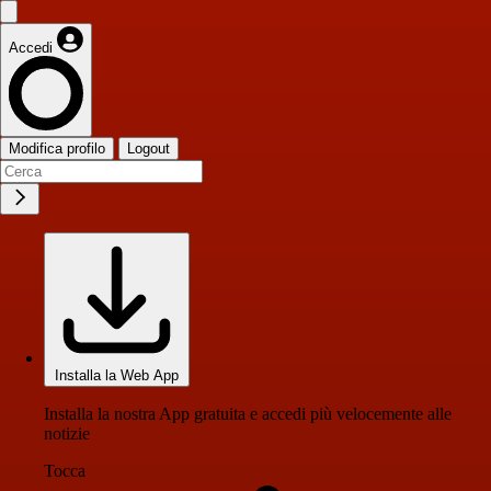
Accedi
Modifica profilo
Logout
Installa la Web App
Installa la nostra App gratuita e accedi più velocemente alle
notizie
Tocca