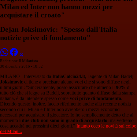
Milan ed Inter non hanno mezzi per
acquistare il croato"
Dejan Joksimovic: "Spesso dall'Italia
notizie prive di fondamento"
Redazione Il Milanista
30 dicembre 2016 - 18:52
MILANO - Intervistato da
ItaliaCalcio24.it
, l'agente di Milan Badelj
Joksimovic
ci tiene a precisare alcune voci che si sono diffuse negli
ultimi giorni: "Sinceramente, posso assicurare che almeno il
90%
di
tutto ciò che si legge su Badelj, soprattutto quanto diffuso dalla stampa
italiana, è da intendere spesso come
voci prive di fondamento
.
Dicendo questo, inoltre, faccio riferimento anche alla recente notizia
secondo cui il Milan e l’Inter non avrebbero i mezzi economici
necessari per acquistare il giocatore. Io ho semplicemente detto che al
momento
i due club non sono in grado di acquistarlo
: ma vedremo
cosa accadrà nei prossimi dieci giorni."
Intanto ecco le novità sul colpo
del Milan...