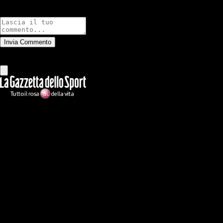
Commenti
Invia Commento
Tutti
Leggi altri commenti
Ilmilanista.it
Testata giornalistica autorizzazione tribunale di Roma iscritta con il
n°78 con delibera del 12/04/2018. Direttore Responsabile: Stefano
Benedetti
Il sito IlMilanista.it di titolarità di Geo Editrice S.r.l. con sede in Roma,
via Bomarzo 34, C.F./PI 09724341004, è affiliato al network Gazzanet
di RCS Mediagroup S.p.a.. Unico responsabile dei contenuti (testi,
foto, video e grafiche) è Geo Editrice; per ogni comunicazione avente
ad oggetto i contenuti del Sito scrivere a info@geoeditrice.it
Pagina non ufficiale, non autorizzata o connessa a Associazione Calcio