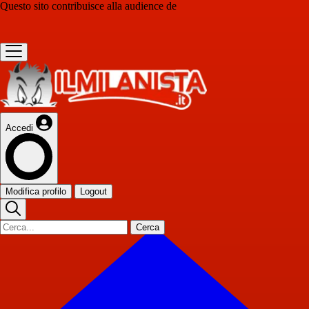
Questo sito contribuisce alla audience de
Accedi
Modifica profilo
Logout
Cerca