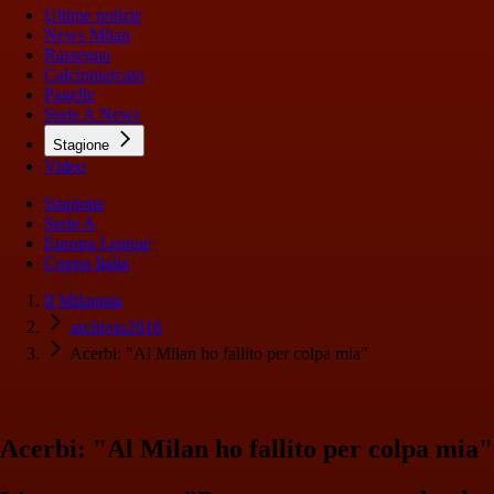
Ultime notizie
News Milan
Rassegna
Calciomercato
Pagelle
Serie A News
Stagione
Video
Stagione
Serie A
Europa League
Coppa Italia
Il Milanista
archivio2016
Acerbi: "Al Milan ho fallito per colpa mia"
Acerbi: "Al Milan ho fallito per colpa mia"