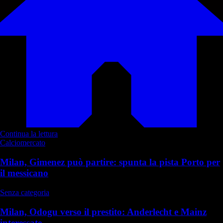
Continua la lettura
Calciomercato
Milan, Gimenez può partire: spunta la pista Porto per
il messicano
Senza categoria
Milan, Odogu verso il prestito: Anderlecht e Mainz
interessate