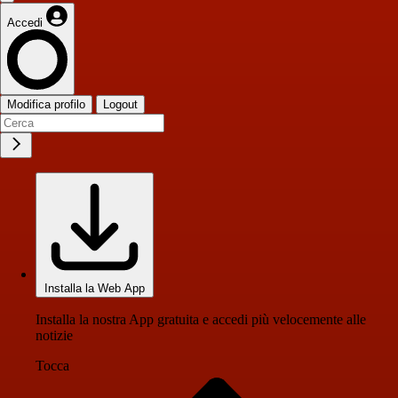
Accedi
Modifica profilo
Logout
Installa la Web App
Installa la nostra App gratuita e accedi più velocemente alle
notizie
Tocca