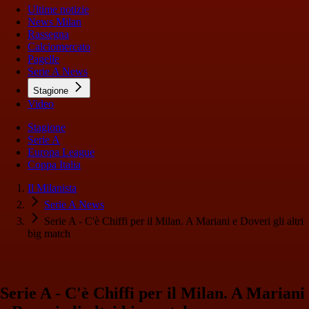
Ultime notizie
News Milan
Rassegna
Calciomercato
Pagelle
Serie A News
Stagione
Video
Stagione
Serie A
Europa League
Coppa Italia
Il Milanista
Serie A News
Serie A - C'è Chiffi per il Milan. A Mariani e Doveri gli altri
big match
Serie A - C'è Chiffi per il Milan. A Mariani