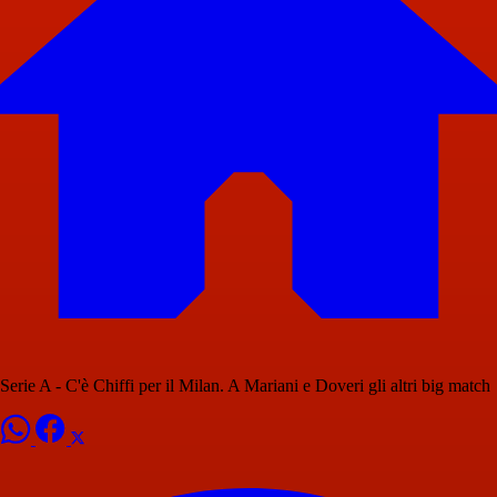
Serie A - C'è Chiffi per il Milan. A Mariani e Doveri gli altri big match