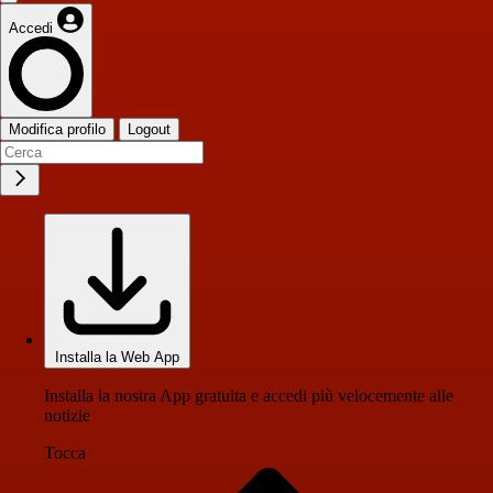
Accedi
Modifica profilo
Logout
Installa la Web App
Installa la nostra App gratuita e accedi più velocemente alle
notizie
Tocca