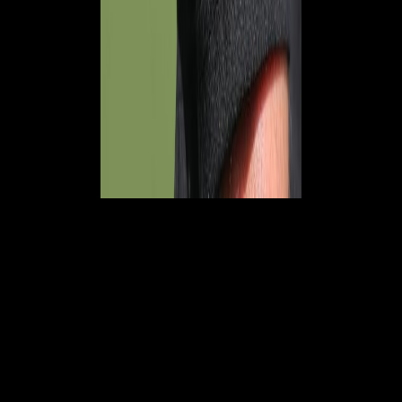
MILAN – SAMPDORIA
h. 12.30
CHIFFI
PERROTTI – PALERMO
IV: BARONI
VAR: VALERI
AVAR: LIBERTI