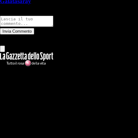
Galatasaray
Commenti
Invia Commento
Tutti
Leggi altri commenti
Ilmilanista.it
Testata giornalistica autorizzazione tribunale di Roma iscritta con il
n°78 con delibera del 12/04/2018. Direttore Responsabile: Stefano
Benedetti
Il sito IlMilanista.it di titolarità di Geo Editrice S.r.l. con sede in Roma,
via Bomarzo 34, C.F./PI 09724341004, è affiliato al network Gazzanet
di RCS Mediagroup S.p.a.. Unico responsabile dei contenuti (testi,
foto, video e grafiche) è Geo Editrice; per ogni comunicazione avente
ad oggetto i contenuti del Sito scrivere a info@geoeditrice.it