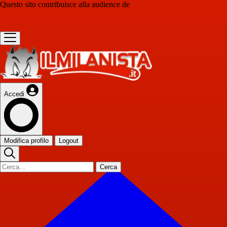
Questo sito contribuisce alla audience de
Accedi
Modifica profilo
Logout
Cerca