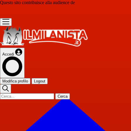
Questo sito contribuisce alla audience de
Accedi
Modifica profilo
Logout
Cerca