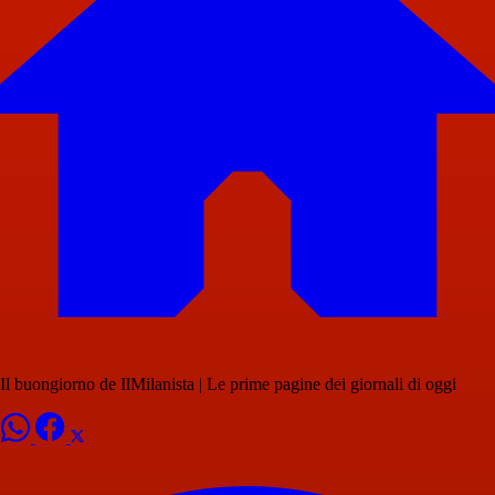
Il buongiorno de IlMilanista | Le prime pagine dei giornali di oggi