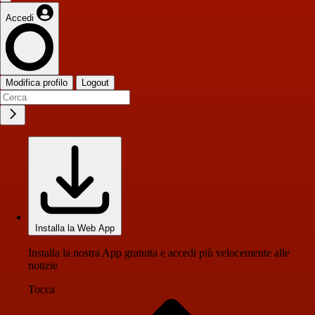
Accedi
Modifica profilo
Logout
Installa la Web App
Installa la nostra App gratuita e accedi più velocemente alle
notizie
Tocca