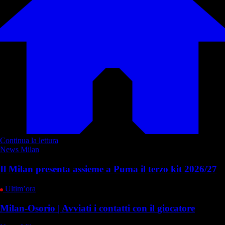
Continua la lettura
News Milan
Il Milan presenta assieme a Puma il terzo kit 2026/27
Ultim’ora
Milan-Osorio | Avviati i contatti con il giocatore