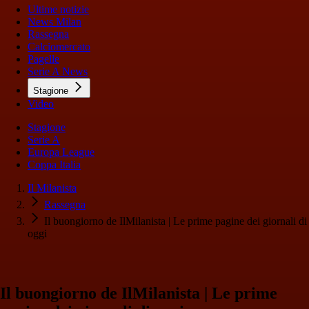
Ultime notizie
News Milan
Rassegna
Calciomercato
Pagelle
Serie A News
Stagione
Video
Stagione
Serie A
Europa League
Coppa Italia
Il Milanista
Rassegna
Il buongiorno de IlMilanista | Le prime pagine dei giornali di
oggi
Il buongiorno de IlMilanista | Le prime