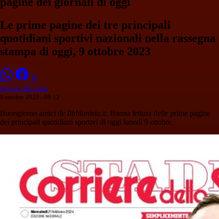
pagine dei giornali di oggi
Le prime pagine dei tre principali
quotidiani sportivi nazionali nella rassegna
stampa di oggi, 9 ottobre 2023
Lorenzo Beccarisi
9 ottobre 2023 - 08:12
Buongiorno amici de
IlMilanista.it
. Buona lettura delle prime pagine
dei principali quotidiani sportivi di oggi lunedì 9 ottobre.