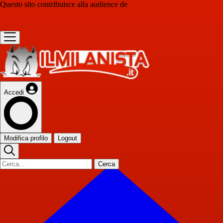
Questo sito contribuisce alla audience de
Accedi
Modifica profilo
Logout
Cerca