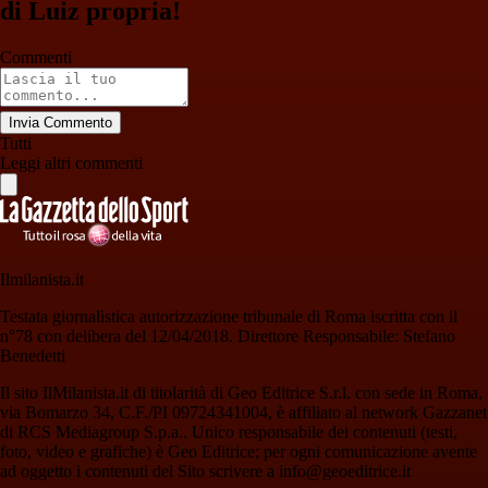
di Luiz propria!
Commenti
Invia Commento
Tutti
Leggi altri commenti
Ilmilanista.it
Testata giornalistica autorizzazione tribunale di Roma iscritta con il
n°78 con delibera del 12/04/2018. Direttore Responsabile: Stefano
Benedetti
Il sito IlMilanista.it di titolarità di Geo Editrice S.r.l. con sede in Roma,
via Bomarzo 34, C.F./PI 09724341004, è affiliato al network Gazzanet
di RCS Mediagroup S.p.a.. Unico responsabile dei contenuti (testi,
foto, video e grafiche) è Geo Editrice; per ogni comunicazione avente
ad oggetto i contenuti del Sito scrivere a info@geoeditrice.it