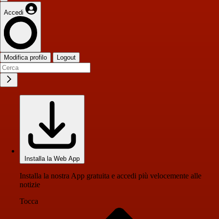
Accedi
Modifica profilo
Logout
Installa la Web App
Installa la nostra App gratuita e accedi più velocemente alle
notizie
Tocca