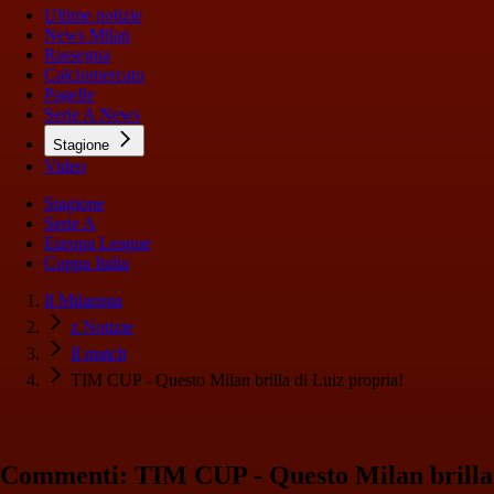
Ultime notizie
News Milan
Rassegna
Calciomercato
Pagelle
Serie A News
Stagione
Video
Stagione
Serie A
Europa League
Coppa Italia
Il Milanista
z Notizie
Il match
TIM CUP - Questo Milan brilla di Luiz propria!
Commenti: TIM CUP - Questo Milan brilla