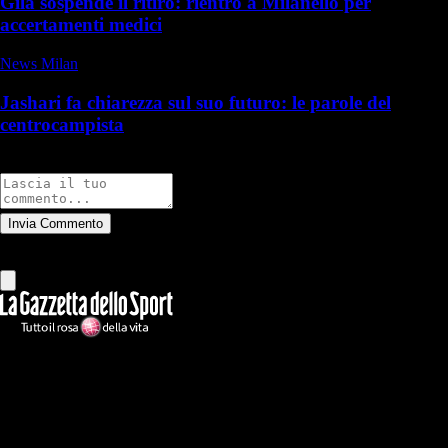
Gila sospende il ritiro: rientro a Milanello per
accertamenti medici
News Milan
Jashari fa chiarezza sul suo futuro: le parole del
centrocampista
Commenti
Invia Commento
Tutti
Leggi altri commenti
Ilmilanista.it
Testata giornalistica autorizzazione tribunale di Roma iscritta con il
n°78 con delibera del 12/04/2018. Direttore Responsabile: Stefano
Benedetti