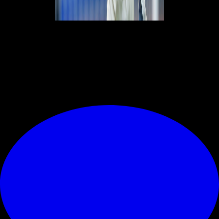
Nell'amichevole di questa notte dovrebbe trovare dei giovani talenti
illustri: in campo tra i blancos dovrebbero scendere anche il neo
arrivato
Endrick (classe 2006) e Arda Guler (classe 2005). Una
sfida nella sfida per il giovane Camarda
.
© RIPRODUZIONE RISERVATA