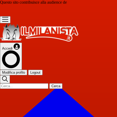
Questo sito contribuisce alla audience de
Accedi
Modifica profilo
Logout
Cerca