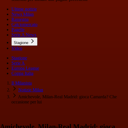
Ultime notizie
News Milan
Rassegna
Calciomercato
Pagelle
Serie A News
Stagione
Video
Stagione
Serie A
Europa League
Coppa Italia
Il Milanista
Notizie Milan
Amichevole, Milan-Real Madrid: gioca Camarda? Che
occasione per lui
Amichevole, Milan-Real Madrid: gioca