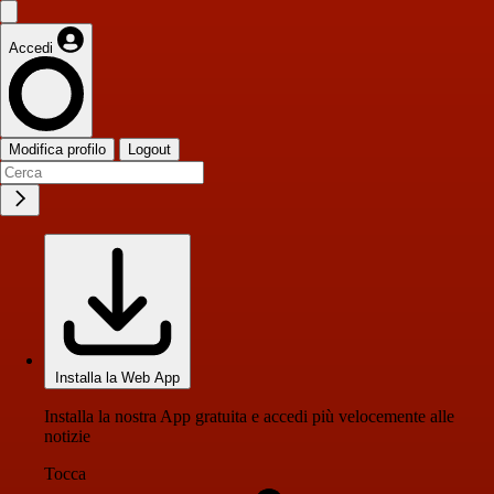
Accedi
Modifica profilo
Logout
Installa la Web App
Installa la nostra App gratuita e accedi più velocemente alle
notizie
Tocca