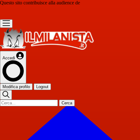
Questo sito contribuisce alla audience de
Accedi
Modifica profilo
Logout
Cerca