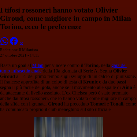
I tifosi rossoneri hanno votato Olivier
Giroud, come migliore in campo in Milan-
Torino, ecco le preferenze
Redazione Il Milanista
27 ottobre 2021 - 14:15
Basta un goal al
Milan
per vincere contro il
Torino,
nella
gara del
turno infrasettimanale
della 10a giornata di Serie A. Segna
Olivier
Giroud
al 14' del primo tempo sugli sviluppi di un calcio di punizione.
Il francese approfitta di un colpo di testa di
Krunic
e da due passi
segna il più facile dei gola, anche se il movimento alle spalle di
Aina
è
da attaccante di livello assoluto. L'ex Chelsea però è stato premiato
anche dai tifosi rossoneri, che lo hanno votato come migliore in campo
della sfida con i granata.
Giroud
ha preceduto
Tomori
e
Tonali,
come
ha comunicato proprio il club meneghino sul sito ufficiale