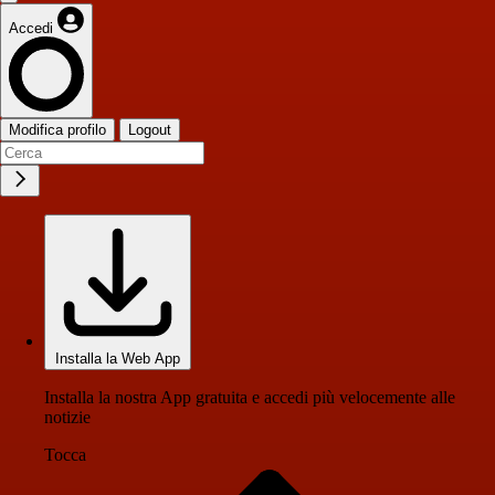
Accedi
Modifica profilo
Logout
Installa la Web App
Installa la nostra App gratuita e accedi più velocemente alle
notizie
Tocca