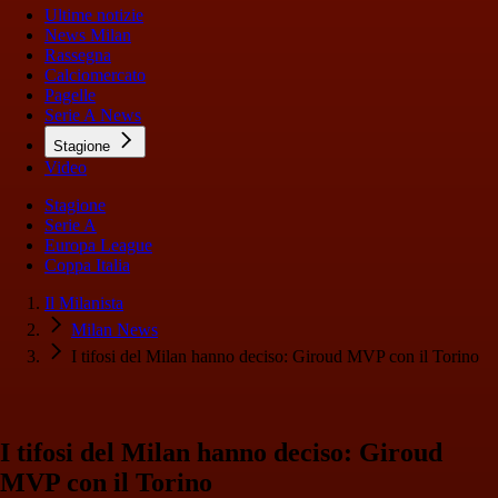
Ultime notizie
News Milan
Rassegna
Calciomercato
Pagelle
Serie A News
Stagione
Video
Stagione
Serie A
Europa League
Coppa Italia
Il Milanista
Milan News
I tifosi del Milan hanno deciso: Giroud MVP con il Torino
I tifosi del Milan hanno deciso: Giroud
MVP con il Torino