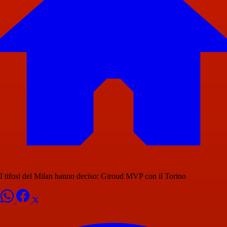
I tifosi del Milan hanno deciso: Giroud MVP con il Torino