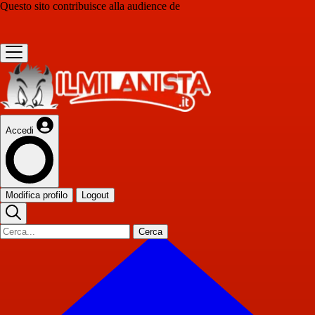
Questo sito contribuisce alla audience de
Accedi
Modifica profilo
Logout
Cerca