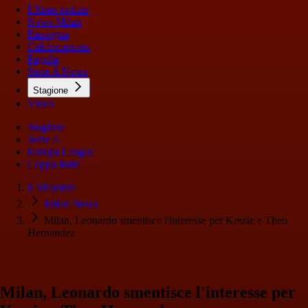
Ultime notizie
News Milan
Rassegna
Calciomercato
Pagelle
Serie A News
Stagione
Video
Stagione
Serie A
Europa League
Coppa Italia
Il Milanista
Milan News
Milan, Leonardo smentisce l'interesse per Kessie e Theo
Hernandez
Milan, Leonardo smentisce l'interesse per