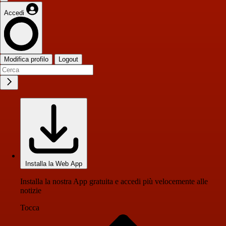
Accedi
Modifica profilo
Logout
Installa la Web App
Installa la nostra App gratuita e accedi più velocemente alle
notizie
Tocca