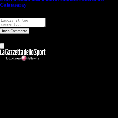
Galatasaray
Commenti
Invia Commento
Tutti
Leggi altri commenti
Ilmilanista.it
Testata giornalistica autorizzazione tribunale di Roma iscritta con il
n°78 con delibera del 12/04/2018. Direttore Responsabile: Stefano
Benedetti
Il sito IlMilanista.it di titolarità di Geo Editrice S.r.l. con sede in Roma,
via Bomarzo 34, C.F./PI 09724341004, è affiliato al network Gazzanet
di RCS Mediagroup S.p.a.. Unico responsabile dei contenuti (testi,
foto, video e grafiche) è Geo Editrice; per ogni comunicazione avente
ad oggetto i contenuti del Sito scrivere a info@geoeditrice.it