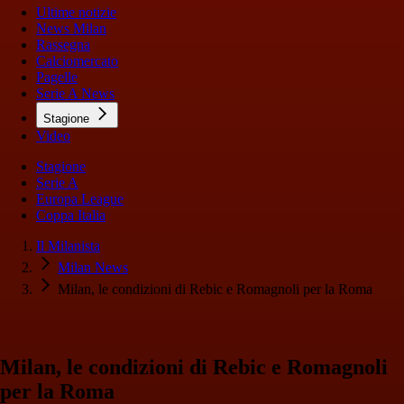
Ultime notizie
News Milan
Rassegna
Calciomercato
Pagelle
Serie A News
Stagione
Video
Stagione
Serie A
Europa League
Coppa Italia
Il Milanista
Milan News
Milan, le condizioni di Rebic e Romagnoli per la Roma
Milan, le condizioni di Rebic e Romagnoli
per la Roma