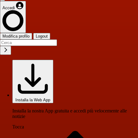
Accedi
Modifica profilo
Logout
Installa la Web App
Installa la nostra App gratuita e accedi più velocemente alle
notizie
Tocca