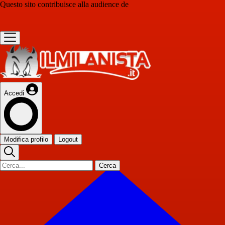
Questo sito contribuisce alla audience de
Accedi
Modifica profilo
Logout
Cerca