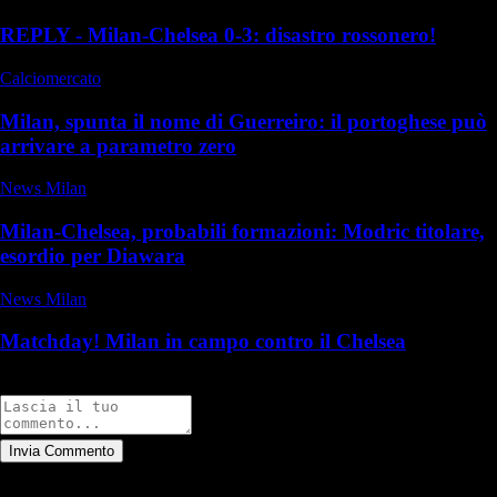
REPLY - Milan-Chelsea 0-3: disastro rossonero!
Calciomercato
Milan, spunta il nome di Guerreiro: il portoghese può
arrivare a parametro zero
News Milan
Milan-Chelsea, probabili formazioni: Modric titolare,
esordio per Diawara
News Milan
Matchday! Milan in campo contro il Chelsea
Commenti
Invia Commento
Tutti
Leggi altri commenti