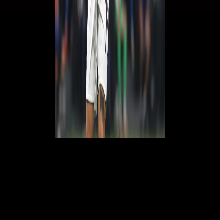
Romagnoli, solo un lieve infortunio
La Gazzetta dello Sport ha fatto il punto della situazione su
Alessio
Romagnoli
. Il capitano del
Milan
nella sfida con il
Torino
ha
accusato un lieve infortunio al gluteo martedì sera. Un nuovo ennesimo
problema fisico per la squadra rossonera, che sembra non riuscire a
garantire continuità sotto il punto di vista dell'integrità dei propri
calciatori. Non essendo però un problema grave dovrebbe esserci per