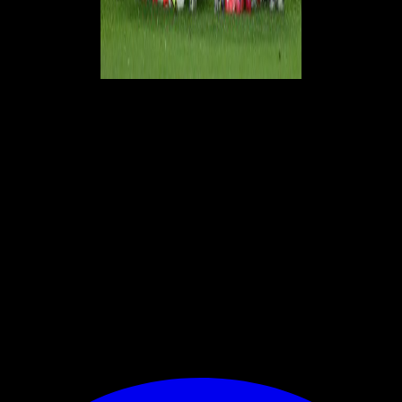
Secondo tempo
Ripresa di gioco con l'Atletico che ha provato ad alzare il baricentro
nei primi minuti, ma i rossoneri sono riusciti a riprendere
immediatamente in mano il controllo del gioco. Occasione al minuto
62, con una punizione di
Theo Hernandez
che trova la testa di
Kjaer
,
ma il danese colpisce alto sopra la traversa. Tre minuti dopo
infortunio
per Giroud
e ingresso in campo per
Ibrahimovic
. Vicino al gol
Bakayoko
al 72', ma il suo tiro è ribattuto da Savic.
Gol
che arriva al
87', quando
Kessiè
mette un gran cross dalla sinistra per il colpo di
testa vincente di
Messias
. Spavento nel finale con un tiro ravvicinato di
Cunha che però finisce fuori. Il Milan conquista tre punti fondamentali
e può ancora sperare negli ottavi di finale.
© RIPRODUZIONE RISERVATA