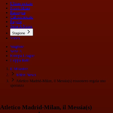
Ultime notizie
News Milan
Rassegna
Calciomercato
Pagelle
Serie A News
Stagione
Video
Stagione
Serie A
Europa League
Coppa Italia
Il Milanista
Milan News
Atletico Madrid-Milan, il Messia(s) rossonero regala una
speranza
Atletico Madrid-Milan, il Messia(s)