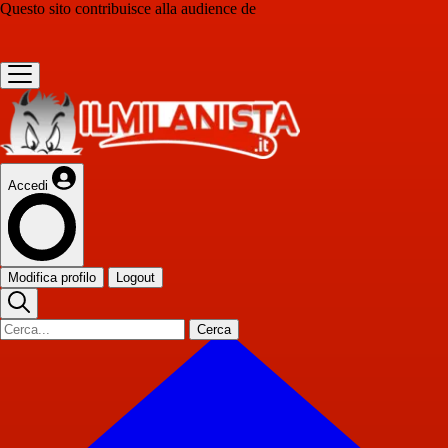
Questo sito contribuisce alla audience de
Accedi
Modifica profilo
Logout
Cerca