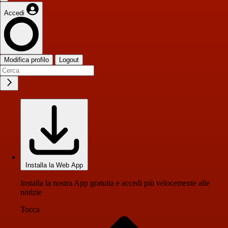
Accedi
Modifica profilo
Logout
Installa la Web App
Installa la nostra App gratuita e accedi più velocemente alle
notizie
Tocca