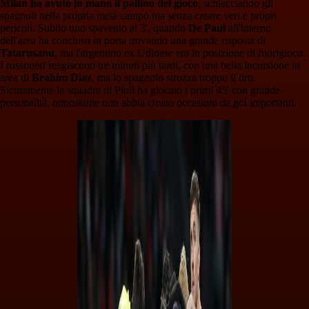
Milan ha avuto in mano il pallino del gioco
, schiacciando gli
spagnoli nella propria metà campo ma senza creare veri e propri
pericoli. Subito uno spavento al 3', quando
De Paul
all'interno
dell'area ha concluso in porta trovando una grande risposta di
Tatarusanu
, ma l'argentino ex Udinese era in posizione di fuorigioco.
I rossoneri reagiscono tre minuti più tardi, con una bella incursione in
area di
Brahim Diaz
, ma lo spagnolo strozza troppo il tiro.
Sicuramente la squadra di Pioli ha giocato i primi 45' con grande
personalità, nonostante non abbia creato occasioni da gol importanti.