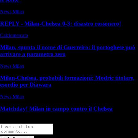
News Milan
REPLY - Milan-Chelsea 0-3: disastro rossonero!
Calciomercato
Milan, spunta il nome di Guerreiro: il portoghese può
arrivare a parametro zero
News Milan
Milan-Chelsea, probabili formazioni: Modric titolare,
esordio per Diawara
News Milan
Matchday! Milan in campo contro il Chelsea
Commenti