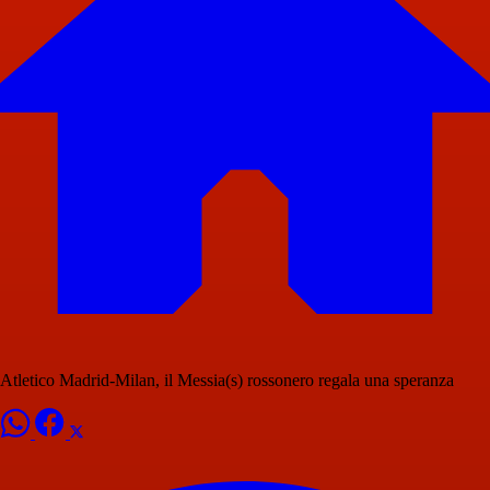
Atletico Madrid-Milan, il Messia(s) rossonero regala una speranza