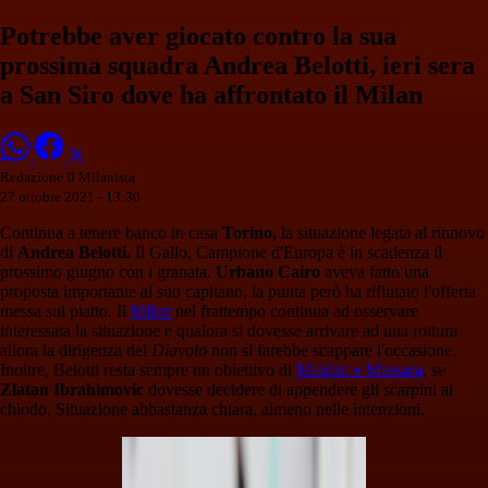
Potrebbe aver giocato contro la sua
prossima squadra Andrea Belotti, ieri sera
a San Siro dove ha affrontato il Milan
Redazione Il Milanista
27 ottobre 2021 - 13:30
Continua a tenere banco in casa
Torino,
la situazione legata al rinnovo
di
Andrea Belotti.
Il Gallo, Campione d'Europa è in scadenza il
prossimo giugno con i granata.
Urbano Cairo
aveva fatto una
proposta importante al suo capitano, la punta però ha rifiutato l'offerta
messa sul piatto. Il
Milan
nel frattempo continua ad osservare
interessata la situazione e qualora si dovesse arrivare ad una rottura
allora la dirigenza del
Diavolo
non si farebbe scappare l'occasione.
Inoltre, Belotti resta sempre un obiettivo di
Maldini e Massara
, se
Zlatan Ibrahimovic
dovesse decidere di appendere gli scarpini al
chiodo. Situazione abbastanza chiara, almeno nelle intenzioni.