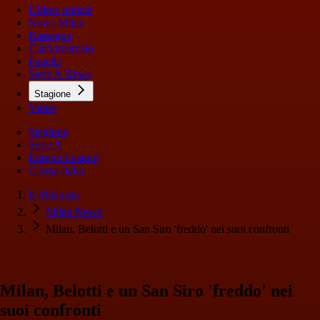
Ultime notizie
News Milan
Rassegna
Calciomercato
Pagelle
Serie A News
Stagione
Video
Stagione
Serie A
Europa League
Coppa Italia
Il Milanista
Milan News
Milan, Belotti e un San Siro 'freddo' nei suoi confronti
Milan, Belotti e un San Siro 'freddo' nei
suoi confronti