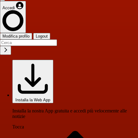
Accedi
Modifica profilo
Logout
Installa la Web App
Installa la nostra App gratuita e accedi più velocemente alle
notizie
Tocca