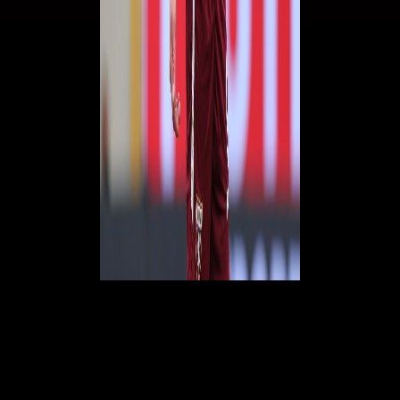
Un corpo estraneo
Questo perché il presidente del
Torino
non ha ancora deciso di
arrendersi e difficilmente lo farà, almeno fino all'ultimo momento
possibile. E' previsto un nuovo rilancio dei granata. Intanto
Juric
predica calma e chiede di lasciar lavorare in pace il ragazzo, che è alla