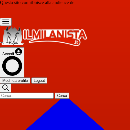
Questo sito contribuisce alla audience de
Accedi
Modifica profilo
Logout
Cerca