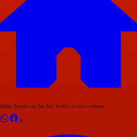
Milan, Belotti e un San Siro 'freddo' nei suoi confronti