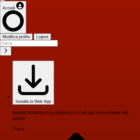
Accedi
Modifica profilo
Logout
Installa la Web App
Installa la nostra App gratuita e accedi più velocemente alle
notizie
Tocca