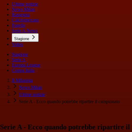
Ultime notizie
News Milan
Rassegna
Calciomercato
Pagelle
Serie A News
Stagione
Video
Stagione
Serie A
Europa League
Coppa Italia
Il Milanista
News Milan
Ultime notizie
Serie A - Ecco quando potrebbe ripartire il campionato
Serie A - Ecco quando potrebbe ripartire il