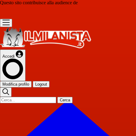
Questo sito contribuisce alla audience de
Accedi
Modifica profilo
Logout
Cerca