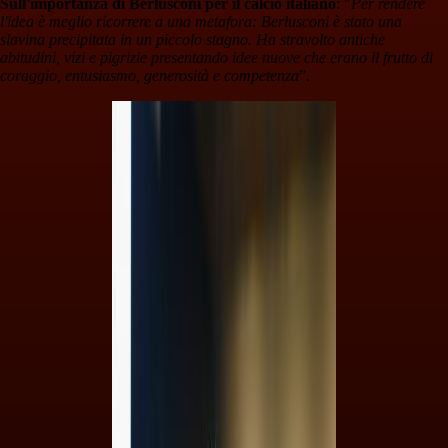
Sull'importanza di Berlusconi per il calcio italiano
: "
Per rendere
l'idea è meglio ricorrere a una metafora: Berlusconi è stato una
slavina precipitata in un piccolo stagno. Ha stravolto antiche
abitudini, vizi e pigrizie presentando idee nuove che erano il frutto di
coraggio, entusiasmo, generosità e competenza
”.