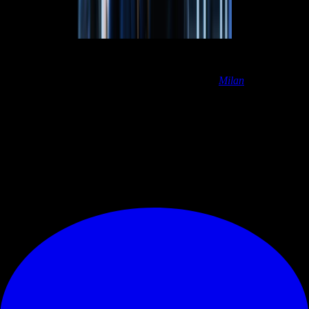
Ha portato una rivoluzione in Italia
: “
Posso dire con convinzione
che ha dato vita al rinascimento calcistico italiano. A conferma cito un
solo dato: dal maggio del 1989, data in cui il mio
Milan
vinse la
coppa dei Campioni a Barcellona, al 1999, i club italiani hanno
totalizzato qualcosa come 16 coppe internazionali. La Nazionale
italiana poi ha centrato il 3° posto nel '90 e un'altra volta la finale nel
'94, persa ai rigori con il Brasile. Insomma con la sua novità
Berlusconi ha svegliato un po' tutti
".
© RIPRODUZIONE RISERVATA