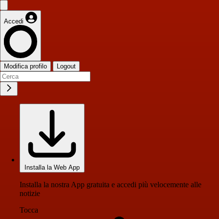
Accedi
Modifica profilo
Logout
Installa la Web App
Installa la nostra App gratuita e accedi più velocemente alle
notizie
Tocca