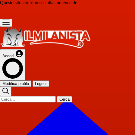
Questo sito contribuisce alla audience de
Accedi
Modifica profilo
Logout
Cerca