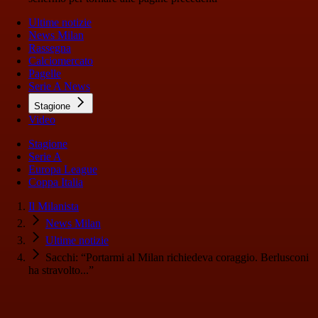
Ultime notizie
News Milan
Rassegna
Calciomercato
Pagelle
Serie A News
Stagione
Video
Stagione
Serie A
Europa League
Coppa Italia
Il Milanista
News Milan
Ultime notizie
Sacchi: “Portarmi al Milan richiedeva coraggio. Berlusconi
ha stravolto...”