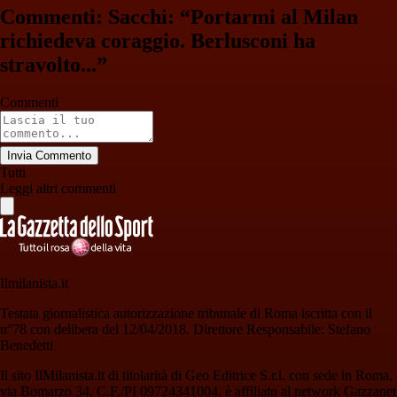
Commenti: Sacchi: “Portarmi al Milan
richiedeva coraggio. Berlusconi ha
stravolto...”
Commenti
Invia Commento
Tutti
Leggi altri commenti
Ilmilanista.it
Testata giornalistica autorizzazione tribunale di Roma iscritta con il
n°78 con delibera del 12/04/2018. Direttore Responsabile: Stefano
Benedetti
Il sito IlMilanista.it di titolarità di Geo Editrice S.r.l. con sede in Roma,
via Bomarzo 34, C.F./PI 09724341004, è affiliato al network Gazzanet