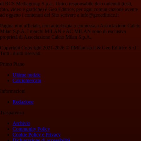
di RCS Mediagroup S.p.a.. Unico responsabile dei contenuti (testi,
foto, video e grafiche) è Geo Editrice; per ogni comunicazione avente
ad oggetto i contenuti del Sito scrivere a info@geoeditrice.it
Pagina non ufficiale, non autorizzata o connessa a Associazione Calcio
Milan S.p.A. I marchi MILAN e AC MILAN sono di esclusiva
proprietà di Associazione Calcio Milan S.p.A..
Copyright Copyright 2021-2026 © IlMilanista.it & Geo Editrice S.r.l |
Tutti i diritti riservati.
Primo Piano
Ultime notizie
Calciomercato
Informazioni
Redazione
Trasparenza
Archivio
Community Policy
Cookie Policy e Privacy
Dichiarazione di accessibilità