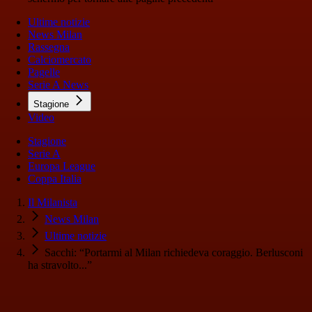
Ultime notizie
News Milan
Rassegna
Calciomercato
Pagelle
Serie A News
Stagione
Video
Stagione
Serie A
Europa League
Coppa Italia
Il Milanista
News Milan
Ultime notizie
Sacchi: “Portarmi al Milan richiedeva coraggio. Berlusconi
ha stravolto...”