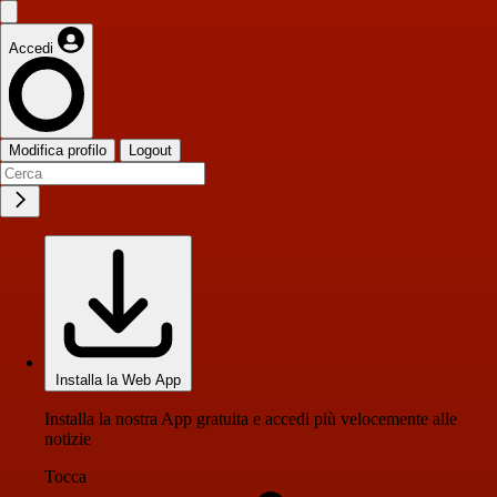
Accedi
Modifica profilo
Logout
Installa la Web App
Installa la nostra App gratuita e accedi più velocemente alle
notizie
Tocca