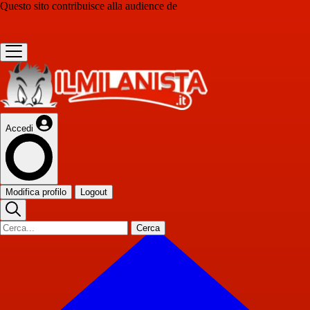
Questo sito contribuisce alla audience de
Accedi
Modifica profilo
Logout
Cerca