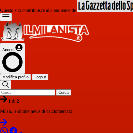
Questo sito contribuisce alla audience de
Accedi
Modifica profilo
Logout
Cerca
1
di
2
Milan, le ultime news di calciomercato