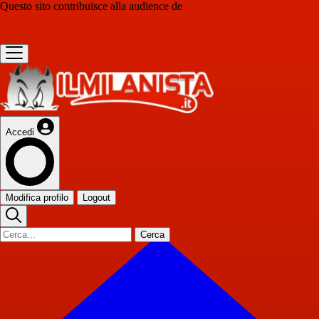
Questo sito contribuisce alla audience de
Accedi
Modifica profilo
Logout
Cerca