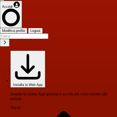
Accedi
Modifica profilo
Logout
Installa la Web App
Installa la nostra App gratuita e accedi più velocemente alle
notizie
Tocca