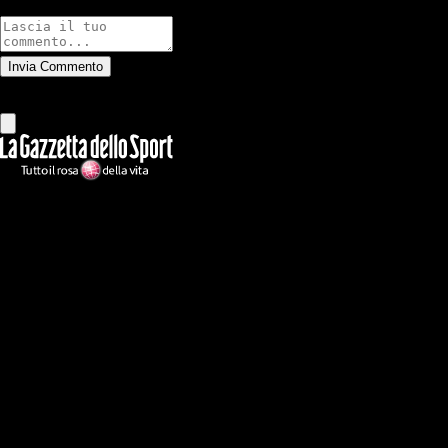
Commenti
Invia Commento
Tutti
Leggi altri commenti
Ilmilanista.it
Testata giornalistica autorizzazione tribunale di Roma iscritta con il
n°78 con delibera del 12/04/2018. Direttore Responsabile: Stefano
Benedetti
Il sito IlMilanista.it di titolarità di Geo Editrice S.r.l. con sede in Roma,
via Bomarzo 34, C.F./PI 09724341004, è affiliato al network Gazzanet
di RCS Mediagroup S.p.a.. Unico responsabile dei contenuti (testi,
foto, video e grafiche) è Geo Editrice; per ogni comunicazione avente
ad oggetto i contenuti del Sito scrivere a info@geoeditrice.it
Pagina non ufficiale, non autorizzata o connessa a Associazione Calcio
Milan S.p.A. I marchi MILAN e AC MILAN sono di esclusiva