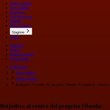
Ultime notizie
News Milan
Rassegna
Calciomercato
Pagelle
Serie A News
Stagione
Video
Stagione
Serie A
Europa League
Coppa Italia
Il Milanista
News Milan
Ultime notizie
Reijnders al centro del progetto Olanda: Koeman lo convoca
Reijnders al centro del progetto Olanda: