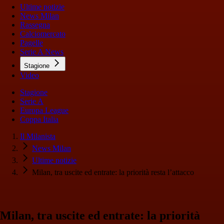
Ultime notizie
News Milan
Rassegna
Calciomercato
Pagelle
Serie A News
Stagione
Video
Stagione
Serie A
Europa League
Coppa Italia
Il Milanista
News Milan
Ultime notizie
Milan, tra uscite ed entrate: la priorità resta l’attacco
Milan, tra uscite ed entrate: la priorità