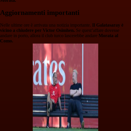
Morata.
Aggiornamenti importanti
Nelle ultime ore è arrivata una notizia importante.
Il Galatasaray è
vicino a chiudere per Victor Osimhen.
Se quest’affare dovesse
andare in porto, allora il club turco lascerebbe andare
Morata al
Como.