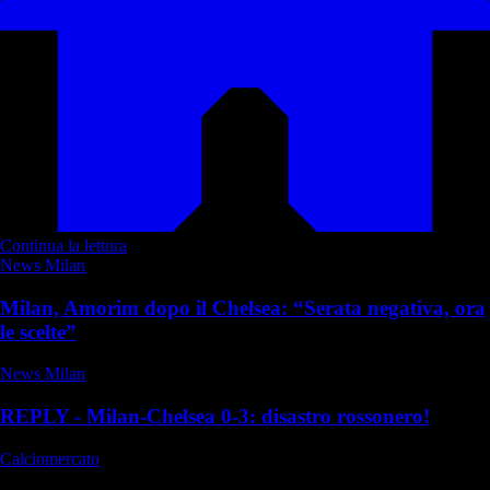
Continua la lettura
News Milan
Milan, Amorim dopo il Chelsea: “Serata negativa, ora
le scelte”
News Milan
REPLY - Milan-Chelsea 0-3: disastro rossonero!
Calciomercato