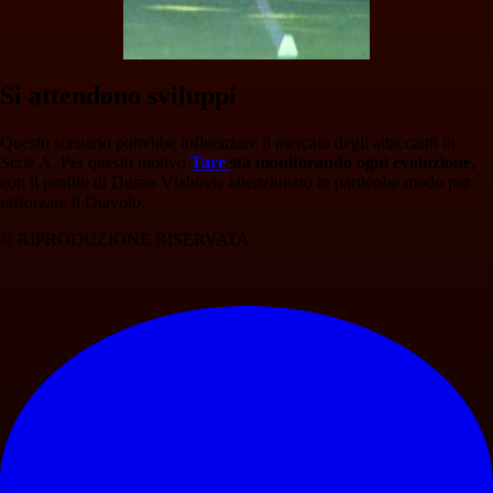
Si attendono sviluppi
Questo scenario potrebbe influenzare il mercato degli attaccanti in
Serie A. Per questo motivo
Tare
sta monitorando ogni evoluzione,
con il profilo di Dusan Vlahovic attenzionato in particolar modo per
rafforzare il Diavolo.
© RIPRODUZIONE RISERVATA