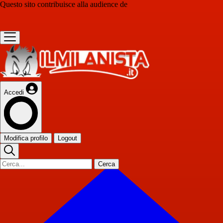
Questo sito contribuisce alla audience de
Accedi
Modifica profilo
Logout
Cerca