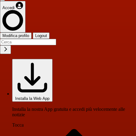
Accedi
Modifica profilo
Logout
Installa la Web App
Installa la nostra App gratuita e accedi più velocemente alle
notizie
Tocca