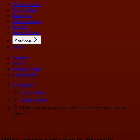
Ultime notizie
News Milan
Rassegna
Calciomercato
Pagelle
Serie A News
Stagione
Video
Stagione
Serie A
Europa League
Coppa Italia
Il Milanista
News Milan
Ultime notizie
Milan, nuovo nome per la difesa: la recensione fa ben
sperare!