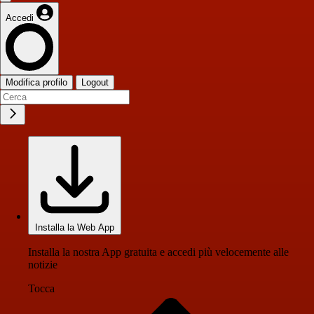
Accedi
Modifica profilo
Logout
Installa la Web App
Installa la nostra App gratuita e accedi più velocemente alle
notizie
Tocca