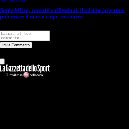
Soulé-Milan, contatti e riflessioni: il talento argentino
può essere il nuovo colpo rossonero
Commenti
Invia Commento
Tutti
Leggi altri commenti
Ilmilanista.it
Testata giornalistica autorizzazione tribunale di Roma iscritta con il
n°78 con delibera del 12/04/2018. Direttore Responsabile: Stefano
Benedetti
Il sito IlMilanista.it di titolarità di Geo Editrice S.r.l. con sede in Roma,
via Bomarzo 34, C.F./PI 09724341004, è affiliato al network Gazzanet
di RCS Mediagroup S.p.a.. Unico responsabile dei contenuti (testi,