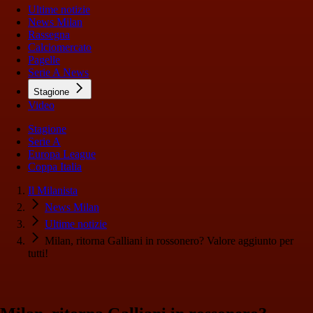
Ultime notizie
News Milan
Rassegna
Calciomercato
Pagelle
Serie A News
Stagione
Video
Stagione
Serie A
Europa League
Coppa Italia
Il Milanista
News Milan
Ultime notizie
Milan, ritorna Galliani in rossonero? Valore aggiunto per
tutti!