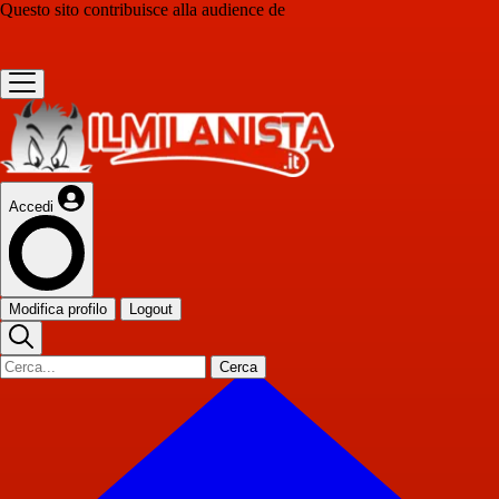
Questo sito contribuisce alla audience de
Accedi
Modifica profilo
Logout
Cerca