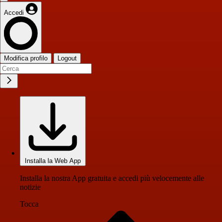
Accedi
Modifica profilo
Logout
Installa la Web App
Installa la nostra App gratuita e accedi più velocemente alle
notizie
Tocca