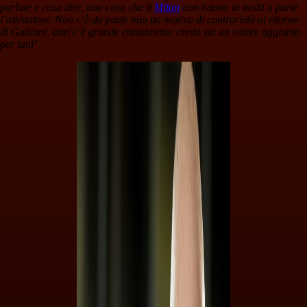
parlare e cosa dire, una cosa che il
Milan
non hanno in molti a parte
l’allenatore. Non c’è da parte mia un motivo di contrarietà al ritorno
di Galliani, anzi c’è grande entusiasmo: credo sia un valore aggiunto
per tutti
".