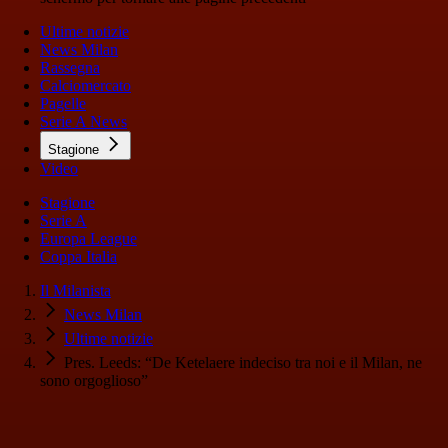
Ultime notizie
News Milan
Rassegna
Calciomercato
Pagelle
Serie A News
Stagione
Video
Stagione
Serie A
Europa League
Coppa Italia
Il Milanista
News Milan
Ultime notizie
Pres. Leeds: “De Ketelaere indeciso tra noi e il Milan, ne
sono orgoglioso”