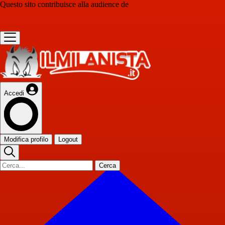
Questo sito contribuisce alla audience de
Accedi
Modifica profilo
Logout
Cerca