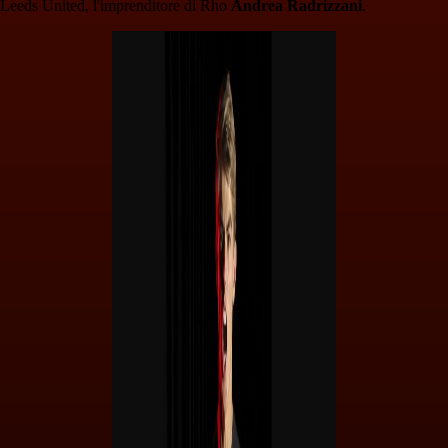
Leeds United, l'imprenditore di Rho
Andrea Radrizzani
.