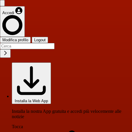
Accedi
Modifica profilo
Logout
Installa la Web App
Installa la nostra App gratuita e accedi più velocemente alle
notizie
Tocca