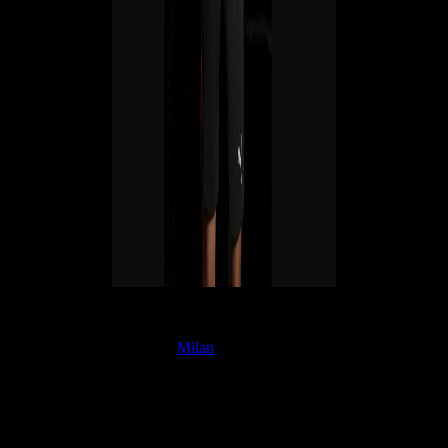
Intervistato dal
The Athletic
, il patron dei Leeds ha parlato proprio
dell'obiettivo di mercato Charles De Ketelaere. Il giocatore è sfumato a
causa della concorrenza del
Milan
, che è riuscita a portare in Italia il
talento belga.
Ecco di seguito le dichiarazioni del presidente inglese
:
"
Era la nostra ciliegina sulla torta, il giocatore speciale, ma eravamo
in competizione con il Milan. Loro hanno vinto il titolo, hanno la
Champions League. Il fatto che guardasse il nostro documentario e
che per un periodo fosse indeciso tra Milan e Leeds mi rende